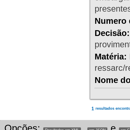
presente
Numero 
Decisão:
proviment
Matéria:
ressarc/re
Nome do 
1
resultados encontr
Opções:
,
e