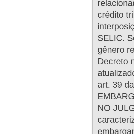
relaciona
crédito tr
interpos
SELIC. S
gênero re
Decreto n
atualizad
art. 39 d
EMBARG
NO JULG
caracteri
embargant