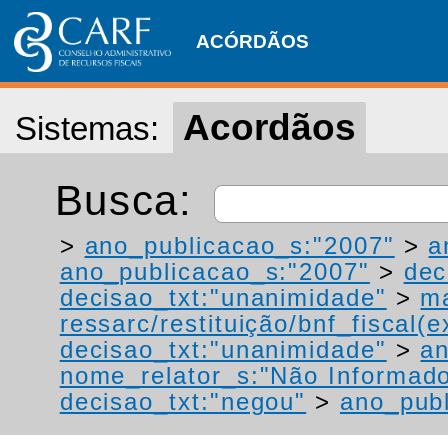
ACÓRDÃOS
Acordãos
Sistemas:
Busca:
>
ano_publicacao_s:"2007"
>
a
ano_publicacao_s:"2007"
>
dec
decisao_txt:"unanimidade"
>
ma
ressarc/restituição/bnf_fiscal(ex
decisao_txt:"unanimidade"
>
a
nome_relator_s:"Não Informad
decisao_txt:"negou"
>
ano_publ