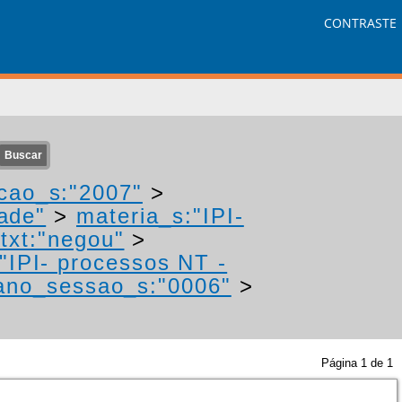
CONTRASTE
cao_s:"2007"
>
ade"
>
materia_s:"IPI-
txt:"negou"
>
"IPI- processos NT -
ano_sessao_s:"0006"
>
Página
1
de
1