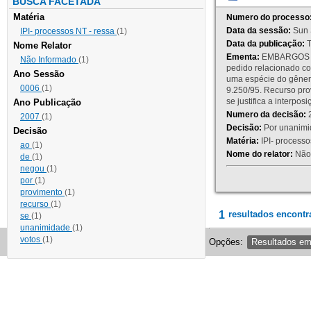
BUSCA FACETADA
Matéria
Numero do processo
Data da sessão:
Sun 
IPI- processos NT - ressa
(1)
Data da publicação:
T
Nome Relator
Ementa:
EMBARGOS DE
Não Informado
(1)
pedido relacionado co
Ano Sessão
uma espécie do gênero
0006
(1)
9.250/95. Recurso p
se justifica a interp
Ano Publicação
Numero da decisão:
2
2007
(1)
Decisão:
Por unanimid
Decisão
Matéria:
IPI- processos
ao
(1)
Nome do relator:
Não 
de
(1)
negou
(1)
por
(1)
provimento
(1)
recurso
(1)
1
resultados encontr
se
(1)
unanimidade
(1)
votos
(1)
Opções:
Resultados e