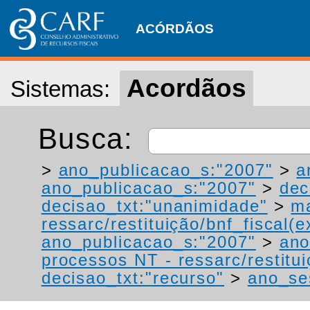
ACÓRDÃOS
Acordãos
Sistemas:
Busca:
>
ano_publicacao_s:"2007"
>
a
ano_publicacao_s:"2007"
>
dec
decisao_txt:"unanimidade"
>
ma
ressarc/restituição/bnf_fiscal(ex
ano_publicacao_s:"2007"
>
ano
processos NT - ressarc/restituiç
decisao_txt:"recurso"
>
ano_se