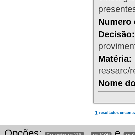
presente
Numero 
Decisão:
proviment
Matéria:
ressarc/re
Nome do 
1
resultados encontr
Opções:
,
e