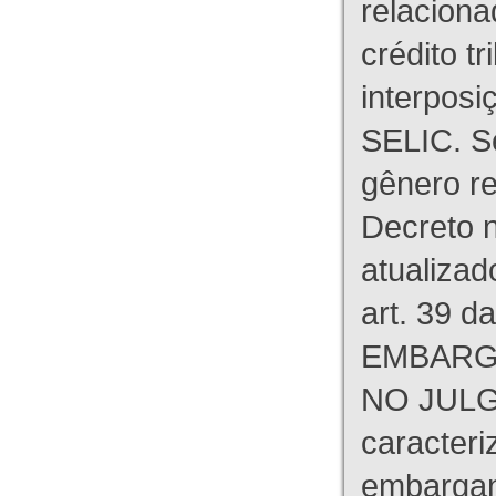
relaciona
crédito tr
interpos
SELIC. S
gênero re
Decreto n
atualizad
art. 39 d
EMBARG
NO JULG
caracteri
embargant