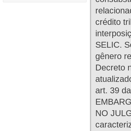
relaciona
crédito tr
interpos
SELIC. S
gênero re
Decreto n
atualizad
art. 39 d
EMBARG
NO JULG
caracteri