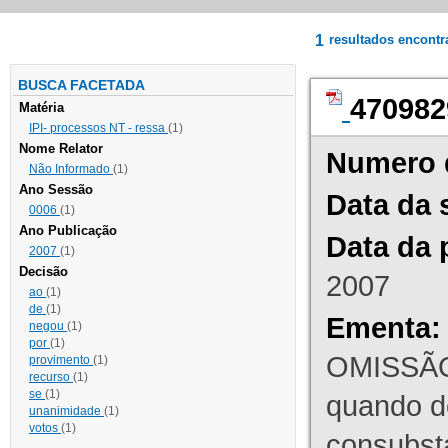
1
resultados encont
BUSCA FACETADA
470982
Matéria
IPI- processos NT - ressa
(1)
Nome Relator
Numero 
Não Informado
(1)
Ano Sessão
Data da 
0006
(1)
Ano Publicação
Data da 
2007
(1)
Decisão
2007
ao
(1)
de
(1)
Ementa:
negou
(1)
por
(1)
OMISSÃO
provimento
(1)
recurso
(1)
se
(1)
quando d
unanimidade
(1)
votos
(1)
consubst