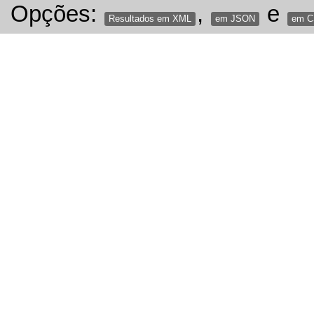
Opções:
,
e
Resultados em XML
em JSON
em 