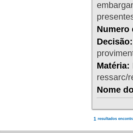
embargant
presente
Numero 
Decisão:
proviment
Matéria:
ressarc/re
Nome do 
1
resultados encontr