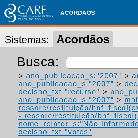
ACÓRDÃOS
Acordãos
Sistemas:
Busca:
>
ano_publicacao_s:"2007"
>
a
ano_publicacao_s:"2007"
>
dec
decisao_txt:"recurso"
>
ano_pu
ano_publicacao_s:"2007"
>
mat
ressarc/restituição/bnf_fiscal(ex
- ressarc/restituição/bnf_fiscal(
nome_relator_s:"Não Informad
decisao_txt:"votos"