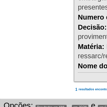
presente
Numero 
Decisão:
proviment
Matéria:
ressarc/re
Nome do 
1
resultados encontr
Opções:
,
e