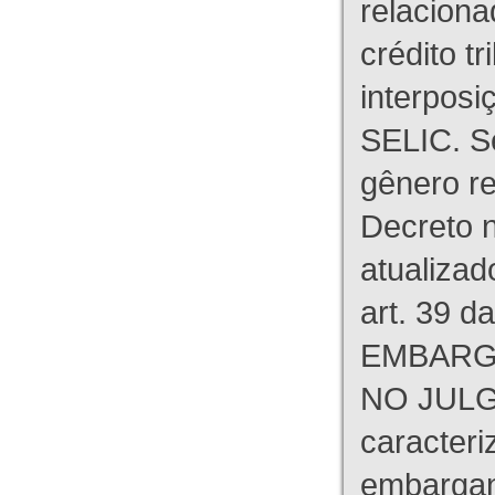
relaciona
crédito tr
interpos
SELIC. S
gênero re
Decreto n
atualizad
art. 39 d
EMBARG
NO JULG
caracteri
embargant