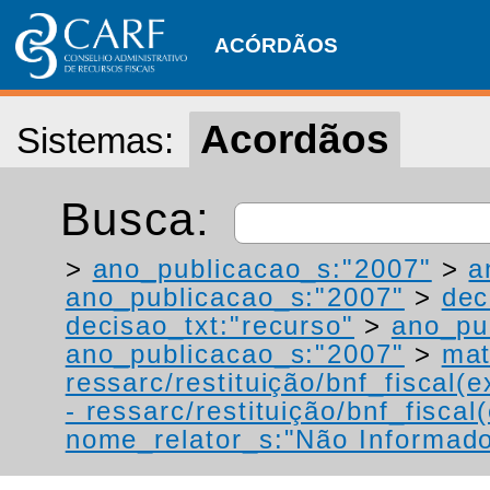
ACÓRDÃOS
Acordãos
Sistemas:
Busca:
>
ano_publicacao_s:"2007"
>
a
ano_publicacao_s:"2007"
>
dec
decisao_txt:"recurso"
>
ano_pu
ano_publicacao_s:"2007"
>
mat
ressarc/restituição/bnf_fiscal(ex
- ressarc/restituição/bnf_fiscal(
nome_relator_s:"Não Informad