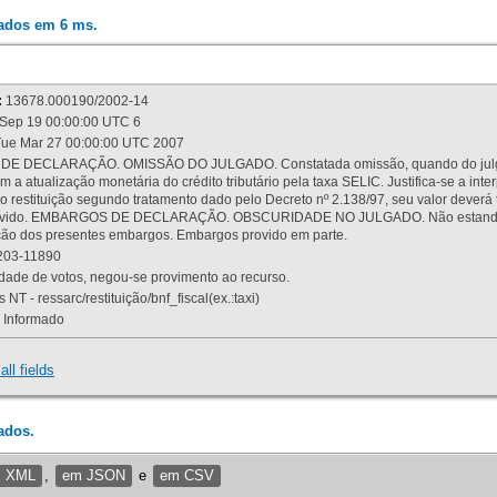
rados em 6 ms.
:
13678.000190/2002-14
Sep 19 00:00:00 UTC 6
ue Mar 27 00:00:00 UTC 2007
 DECLARAÇÃO. OMISSÃO DO JULGADO. Constatada omissão, quando do julgamen
m a atualização monetária do crédito tributário pela taxa SELIC. Justifica-se a 
 restituição segundo tratamento dado pelo Decreto nº 2.138/97, seu valor deverá 
rovido. EMBARGOS DE DECLARAÇÃO. OBSCURIDADE NO JULGADO. Não estando dev
osição dos presentes embargos. Embargos provido em parte.
03-11890
ade de votos, negou-se provimento ao recurso.
 NT - ressarc/restituição/bnf_fiscal(ex.:taxi)
Informado
all fields
ados.
m XML
,
em JSON
e
em CSV