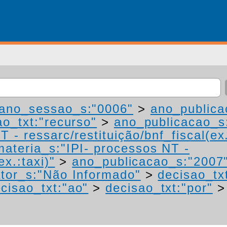
ano_sessao_s:"0006"
>
ano_publica
ao_txt:"recurso"
>
ano_publicacao_s
 - ressarc/restituição/bnf_fiscal(ex.
materia_s:"IPI- processos NT -
ex.:taxi)"
>
ano_publicacao_s:"2007
tor_s:"Não Informado"
>
decisao_tx
cisao_txt:"ao"
>
decisao_txt:"por"