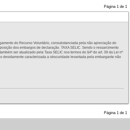
Página
1
de
1
to do Recurso Voluntário, consubstanciada pela não apreciação do
interposição dos embargos de declaração. TAXA SELIC. Sendo o ressarcimento
também ser atualizado pela Taxa SELIC nos termos do §4º do art. 39 da Lei nº
idamente caracterizada a obscuridade levantada pela embargante não
Página
1
de
1