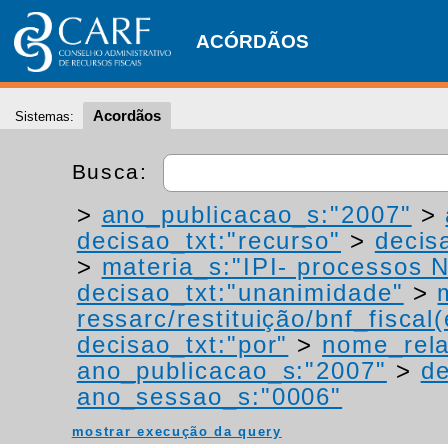
ACÓRDÃOS
Acordãos
Sistemas:
Busca:
>
ano_publicacao_s:"2007"
>
decisao_txt:"recurso"
>
decis
>
materia_s:"IPI- processos NT
decisao_txt:"unanimidade"
>
ressarc/restituição/bnf_fiscal(
decisao_txt:"por"
>
nome_rela
ano_publicacao_s:"2007"
>
de
ano_sessao_s:"0006"
mostrar execução da query