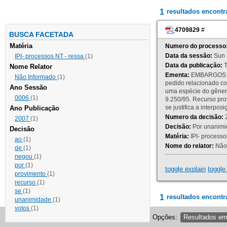
1
resultados encont
4709829
#
BUSCA FACETADA
Matéria
Numero do processo
Data da sessão:
Sun 
IPI- processos NT - ressa
(1)
Data da publicação:
T
Nome Relator
Ementa:
EMBARGOS DE
Não Informado
(1)
pedido relacionado co
Ano Sessão
uma espécie do gênero
0006
(1)
9.250/95. Recurso p
se justifica a interp
Ano Publicação
Numero da decisão:
2
2007
(1)
Decisão:
Por unanimid
Decisão
Matéria:
IPI- processos
ao
(1)
Nome do relator:
Não 
de
(1)
negou
(1)
por
(1)
toggle explain
toggle 
provimento
(1)
recurso
(1)
se
(1)
1
resultados encontr
unanimidade
(1)
votos
(1)
Opções:
Resultados e