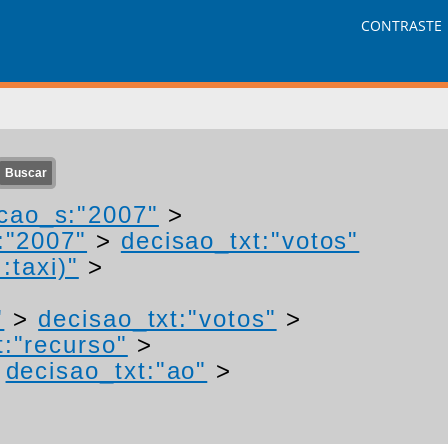
CONTRASTE
cao_s:"2007"
>
:"2007"
>
decisao_txt:"votos"
:taxi)"
>
"
>
decisao_txt:"votos"
>
t:"recurso"
>
>
decisao_txt:"ao"
>