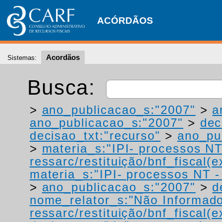
ACÓRDÃOS
Acordãos
Sistemas:
Busca:
>
ano_publicacao_s:"2007"
>
a
ano_publicacao_s:"2007"
>
dec
decisao_txt:"recurso"
>
ano_pu
>
materia_s:"IPI- processos NT
ressarc/restituição/bnf_fiscal(ex
materia_s:"IPI- processos NT - r
>
ano_publicacao_s:"2007"
>
d
nome_relator_s:"Não Informad
ressarc/restituição/bnf_fiscal(ex