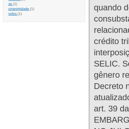
se
(1)
quando d
unanimidade
(1)
votos
(1)
consubst
relaciona
crédito tr
interpos
SELIC. S
gênero re
Decreto n
atualizad
art. 39 d
EMBARG