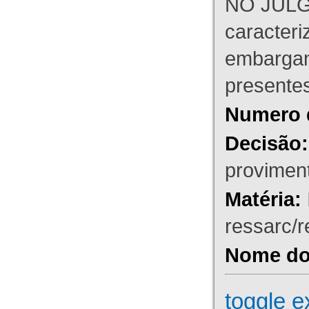
NO JULG
caracteri
embargant
presente
Numero 
Decisão:
proviment
Matéria:
ressarc/re
Nome do 
toggle e