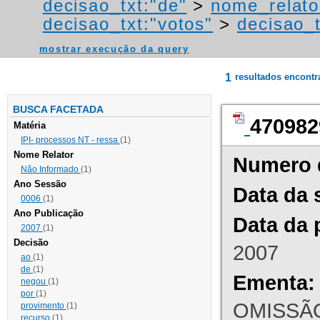
decisao_txt:"de"
>
nome_relato
decisao_txt:"votos"
>
decisao_t
mostrar execução da query
1
resultados encont
BUSCA FACETADA
470982
Matéria
IPI- processos NT - ressa
(1)
Nome Relator
Numero 
Não Informado
(1)
Ano Sessão
Data da 
0006
(1)
Ano Publicação
Data da 
2007
(1)
Decisão
2007
ao
(1)
de
(1)
Ementa:
negou
(1)
por
(1)
OMISSÃO
provimento
(1)
recurso
(1)