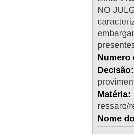
NO JULG
caracteri
embargant
presente
Numero 
Decisão:
proviment
Matéria:
ressarc/re
Nome do 