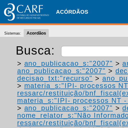
ACÓRDÃOS
Acordãos
Sistemas:
Busca:
>
ano_publicacao_s:"2007"
>
a
ano_publicacao_s:"2007"
>
dec
decisao_txt:"recurso"
>
ano_pu
>
materia_s:"IPI- processos NT
ressarc/restituição/bnf_fiscal(ex
materia_s:"IPI- processos NT - r
>
ano_publicacao_s:"2007"
>
d
nome_relator_s:"Não Informad
ressarc/restituição/bnf_fiscal(ex