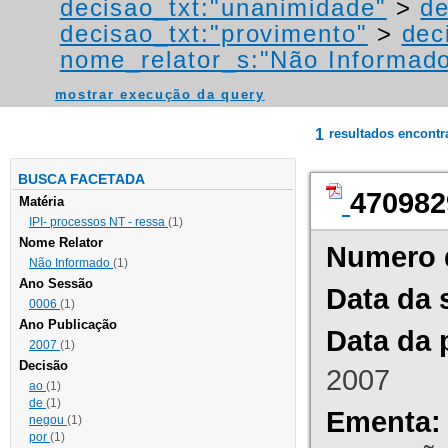
decisao_txt:"unanimidade"
>
de
decisao_txt:"provimento"
>
dec
nome_relator_s:"Não Informad
mostrar execução da query
1
resultados encont
BUSCA FACETADA
470982
Matéria
IPI- processos NT - ressa
(1)
Nome Relator
Numero 
Não Informado
(1)
Ano Sessão
Data da 
0006
(1)
Ano Publicação
Data da 
2007
(1)
Decisão
2007
ao
(1)
de
(1)
Ementa:
negou
(1)
por
(1)