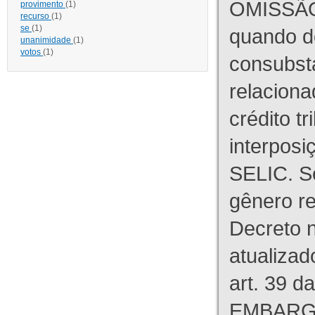
OMISSÃO
provimento
(1)
recurso
(1)
se
(1)
quando d
unanimidade
(1)
votos
(1)
consubst
relaciona
crédito tr
interpos
SELIC. S
gênero re
Decreto n
atualizad
art. 39 d
EMBARG