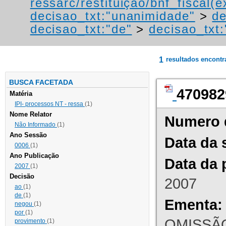
ressarc/restituição/bnf_fiscal(ex
decisao_txt:"unanimidade"
>
de
decisao_txt:"de"
>
decisao_txt:
1
resultados encont
BUSCA FACETADA
470982
Matéria
IPI- processos NT - ressa
(1)
Nome Relator
Numero 
Não Informado
(1)
Ano Sessão
Data da 
0006
(1)
Ano Publicação
Data da 
2007
(1)
Decisão
2007
ao
(1)
de
(1)
Ementa:
negou
(1)
por
(1)
OMISSÃO
provimento
(1)