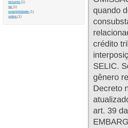
recurso
(1)
se
(1)
quando d
unanimidade
(1)
votos
(1)
consubst
relaciona
crédito tr
interpos
SELIC. S
gênero re
Decreto n
atualizad
art. 39 d
EMBARG