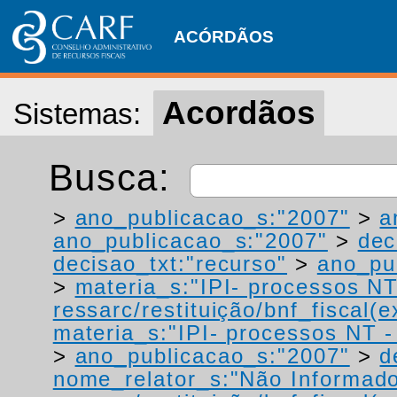
ACÓRDÃOS
Acordãos
Sistemas:
Busca:
>
ano_publicacao_s:"2007"
>
a
ano_publicacao_s:"2007"
>
dec
decisao_txt:"recurso"
>
ano_pu
>
materia_s:"IPI- processos NT
ressarc/restituição/bnf_fiscal(ex
materia_s:"IPI- processos NT - r
>
ano_publicacao_s:"2007"
>
d
nome_relator_s:"Não Informad