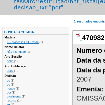
ressarc/restituição/bnf_fiscal(ex
decisao_txt:"por"
1
resultados encont
BUSCA FACETADA
470982
Matéria
IPI- processos NT - ressa
(1)
Nome Relator
Numero 
Não Informado
(1)
Ano Sessão
Data da 
0006
(1)
Ano Publicação
Data da 
2007
(1)
Decisão
2007
ao
(1)
de
(1)
Ementa:
negou
(1)
por
(1)
OMISSÃO
provimento
(1)
recurso
(1)
se
(1)