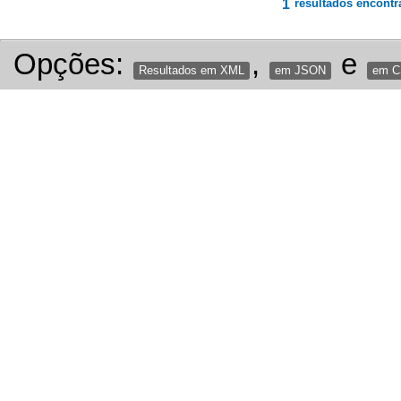
1
resultados encontr
Opções:
,
e
Resultados em XML
em JSON
em 