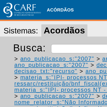
ACÓRDÃOS
Acordãos
Sistemas:
Busca:
>
ano_publicacao_s:"2007"
>
a
ano_publicacao_s:"2007"
>
dec
decisao_txt:"recurso"
>
ano_pu
>
materia_s:"IPI- processos NT
ressarc/restituição/bnf_fiscal(ex
materia_s:"IPI- processos NT - r
>
ano_publicacao_s:"2007"
>
d
nome_relator_s:"Não Informad