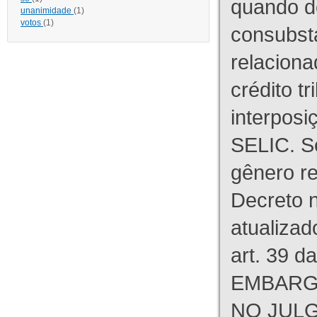
quando d
unanimidade
(1)
votos
(1)
consubst
relaciona
crédito tr
interpos
SELIC. S
gênero re
Decreto n
atualizad
art. 39 d
EMBARG
NO JULG