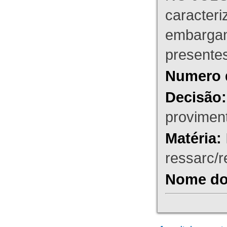
caracteri
embargant
presente
Numero 
Decisão:
proviment
Matéria:
ressarc/re
Nome do 