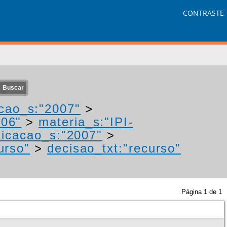
CONTRASTE
cao_s:"2007"
>
006"
>
materia_s:"IPI-
icacao_s:"2007"
>
urso"
>
decisao_txt:"recurso"
Página
1
de
1