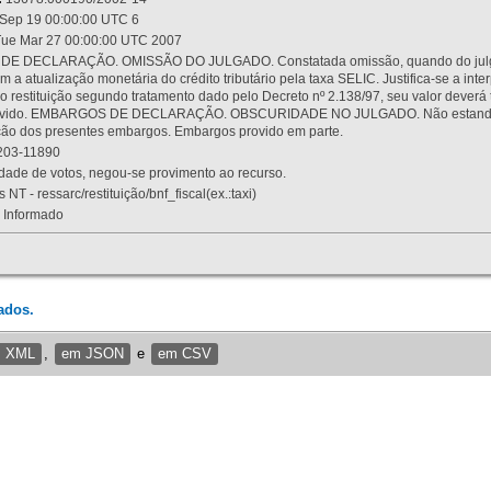
Sep 19 00:00:00 UTC 6
ue Mar 27 00:00:00 UTC 2007
 DECLARAÇÃO. OMISSÃO DO JULGADO. Constatada omissão, quando do julgamen
m a atualização monetária do crédito tributário pela taxa SELIC. Justifica-se a 
 restituição segundo tratamento dado pelo Decreto nº 2.138/97, seu valor deverá 
rovido. EMBARGOS DE DECLARAÇÃO. OBSCURIDADE NO JULGADO. Não estando dev
osição dos presentes embargos. Embargos provido em parte.
03-11890
ade de votos, negou-se provimento ao recurso.
 NT - ressarc/restituição/bnf_fiscal(ex.:taxi)
Informado
ados.
m XML
,
em JSON
e
em CSV