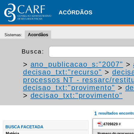
ACÓRDÃOS
Acordãos
Sistemas:
Busca:
>
ano_publicacao_s:"2007"
>
decisao_txt:"recurso"
>
decis
processos NT - ressarc/restitu
decisao_txt:"provimento"
>
de
>
decisao_txt:"provimento"
1
resultados encont
4709829
#
BUSCA FACETADA
Matéria
Numero do processo