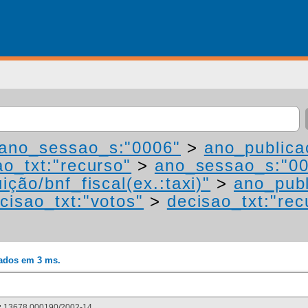
ano_sessao_s:"0006"
>
ano_publica
ao_txt:"recurso"
>
ano_sessao_s:"0
ição/bnf_fiscal(ex.:taxi)"
>
ano_publ
cisao_txt:"votos"
>
decisao_txt:"rec
rados em 3 ms.
:
13678.000190/2002-14