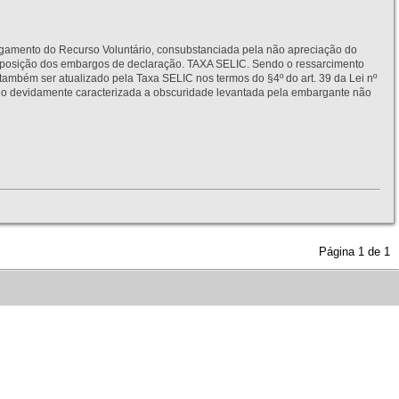
to do Recurso Voluntário, consubstanciada pela não apreciação do
interposição dos embargos de declaração. TAXA SELIC. Sendo o ressarcimento
também ser atualizado pela Taxa SELIC nos termos do §4º do art. 39 da Lei nº
idamente caracterizada a obscuridade levantada pela embargante não
Página
1
de
1