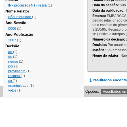
Data da sessão:
Sun 
IPI- processos NT - ressa
(1)
Data da publicação:
T
Nome Relator
Ementa:
EMBARGOS DE
Não Informado
(1)
pedido relacionado co
Ano Sessão
uma espécie do gênero
0006
(1)
9.250/95. Recurso p
se justifica a interp
Ano Publicação
Numero da decisão:
2
2007
(1)
Decisão:
Por unanimid
Decisão
Matéria:
IPI- processos
ao
(1)
Nome do relator:
Não 
de
(1)
negou
(1)
por
(1)
provimento
(1)
recurso
(1)
1
resultados encontr
se
(1)
unanimidade
(1)
votos
(1)
Opções:
Resultados e