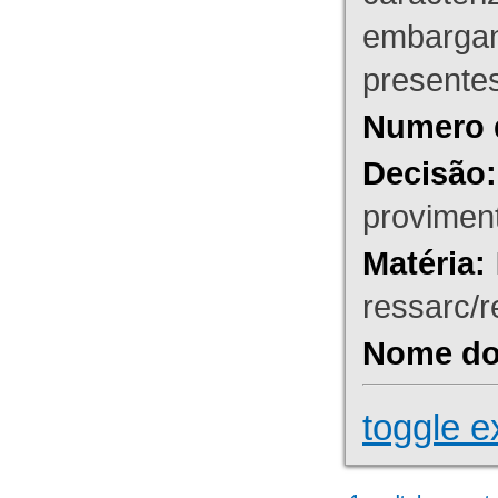
embargant
presente
Numero 
Decisão:
proviment
Matéria:
ressarc/re
Nome do 
toggle e