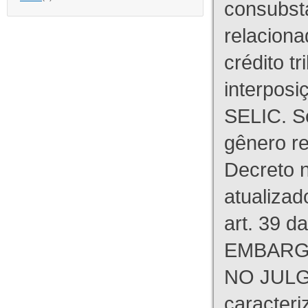
consubst
relaciona
crédito tr
interpos
SELIC. S
gênero re
Decreto n
atualizad
art. 39 d
EMBARG
NO JULG
caracteri