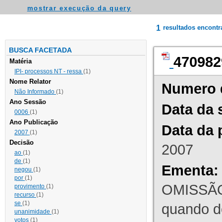
mostrar execução da query
1
resultados encont
BUSCA FACETADA
470982
Matéria
IPI- processos NT - ressa
(1)
Nome Relator
Numero 
Não Informado
(1)
Ano Sessão
Data da 
0006
(1)
Ano Publicação
Data da 
2007
(1)
Decisão
2007
ao
(1)
de
(1)
Ementa:
negou
(1)
por
(1)
OMISSÃO
provimento
(1)
recurso
(1)
se
(1)
quando d
unanimidade
(1)
votos
(1)