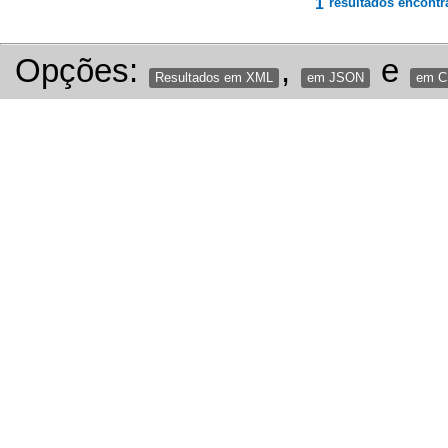
1
resultados encontr
Opções:
,
e
Resultados em XML
em JSON
em 