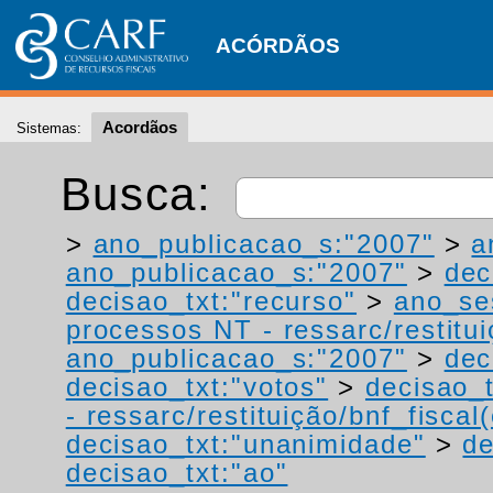
ACÓRDÃOS
Acordãos
Sistemas:
Busca:
>
ano_publicacao_s:"2007"
>
a
ano_publicacao_s:"2007"
>
dec
decisao_txt:"recurso"
>
ano_se
processos NT - ressarc/restituiç
ano_publicacao_s:"2007"
>
dec
decisao_txt:"votos"
>
decisao_t
- ressarc/restituição/bnf_fiscal(
decisao_txt:"unanimidade"
>
de
decisao_txt:"ao"