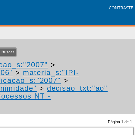
CONTRASTE
cao_s:"2007"
>
006"
>
materia_s:"IPI-
icacao_s:"2007"
>
animidade"
>
decisao_txt:"ao"
processos NT -
Página
1
de
1