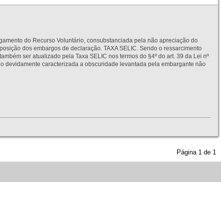
to do Recurso Voluntário, consubstanciada pela não apreciação do
interposição dos embargos de declaração. TAXA SELIC. Sendo o ressarcimento
também ser atualizado pela Taxa SELIC nos termos do §4º do art. 39 da Lei nº
idamente caracterizada a obscuridade levantada pela embargante não
Página
1
de
1