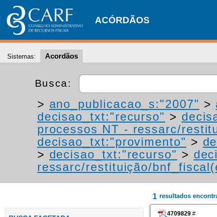
ACÓRDÃOS
Acordãos
Sistemas:
Busca:
>
ano_publicacao_s:"2007"
>
decisao_txt:"recurso"
>
decis
processos NT - ressarc/restitu
decisao_txt:"provimento"
>
de
>
decisao_txt:"recurso"
>
dec
ressarc/restituição/bnf_fiscal(
1
resultados encont
4709829
#