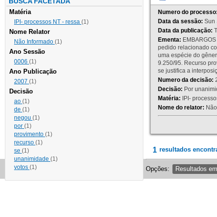
BUSCA FACETADA
Matéria
Numero do processo
Data da sessão:
Sun 
IPI- processos NT - ressa
(1)
Data da publicação:
T
Nome Relator
Ementa:
EMBARGOS DE
Não Informado
(1)
pedido relacionado co
Ano Sessão
uma espécie do gênero
0006
(1)
9.250/95. Recurso p
se justifica a interp
Ano Publicação
Numero da decisão:
2
2007
(1)
Decisão:
Por unanimid
Decisão
Matéria:
IPI- processos
ao
(1)
Nome do relator:
Não 
de
(1)
negou
(1)
por
(1)
provimento
(1)
recurso
(1)
1
resultados encontr
se
(1)
unanimidade
(1)
votos
(1)
Opções:
Resultados e