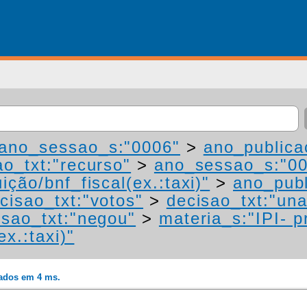
ano_sessao_s:"0006"
>
ano_publica
ao_txt:"recurso"
>
ano_sessao_s:"0
ição/bnf_fiscal(ex.:taxi)"
>
ano_publ
cisao_txt:"votos"
>
decisao_txt:"un
isao_txt:"negou"
>
materia_s:"IPI- 
ex.:taxi)"
rados em 4 ms.