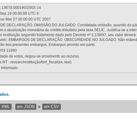
:
13678.000190/2002-14
Sep 19 00:00:00 UTC 6
ue Mar 27 00:00:00 UTC 2007
 DECLARAÇÃO. OMISSÃO DO JULGADO. Constatada omissão, quando do julgamen
m a atualização monetária do crédito tributário pela taxa SELIC. Justifica-se a 
 restituição segundo tratamento dado pelo Decreto nº 2.138/97, seu valor deverá 
rovido. EMBARGOS DE DECLARAÇÃO. OBSCURIDADE NO JULGADO. Não estando dev
osição dos presentes embargos. Embargos provido em parte.
03-11890
ade de votos, negou-se provimento ao recurso.
 NT - ressarc/restituição/bnf_fiscal(ex.:taxi)
Informado
ados.
m XML
,
em JSON
e
em CSV