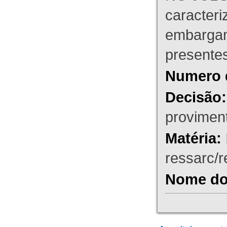
caracteri
embargant
presente
Numero 
Decisão:
proviment
Matéria:
ressarc/re
Nome do 