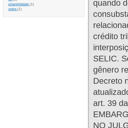
quando d
unanimidade
(1)
votos
(1)
consubst
relaciona
crédito tr
interpos
SELIC. S
gênero re
Decreto n
atualizad
art. 39 d
EMBARG
NO JULG