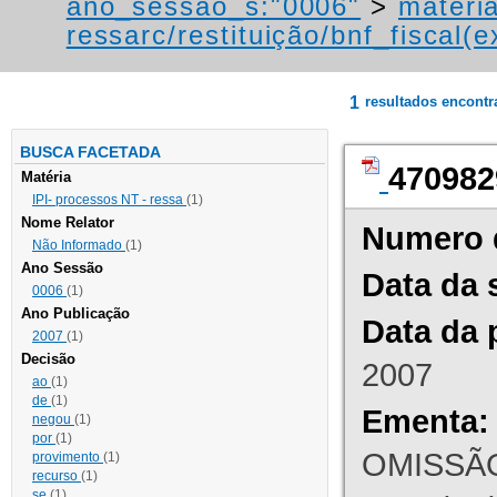
ano_sessao_s:"0006"
>
materi
ressarc/restituição/bnf_fiscal(ex
1
resultados encont
BUSCA FACETADA
470982
Matéria
IPI- processos NT - ressa
(1)
Nome Relator
Numero 
Não Informado
(1)
Ano Sessão
Data da 
0006
(1)
Ano Publicação
Data da 
2007
(1)
Decisão
2007
ao
(1)
de
(1)
Ementa:
negou
(1)
por
(1)
OMISSÃO
provimento
(1)
recurso
(1)
se
(1)