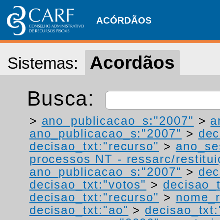
ACÓRDÃOS
Acordãos
Sistemas:
Busca:
>
ano_publicacao_s:"2007"
>
a
ano_publicacao_s:"2007"
>
dec
decisao_txt:"recurso"
>
ano_se
processos NT - ressarc/restituiç
ano_publicacao_s:"2007"
>
dec
decisao_txt:"votos"
>
decisao_
decisao_txt:"recurso"
>
nome_r
decisao_txt:"ao"
>
decisao_txt: