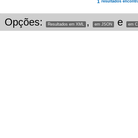
1
resultados encontr
Opções:
,
e
Resultados em XML
em JSON
em 