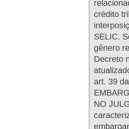
relaciona
crédito tr
interpos
SELIC. S
gênero re
Decreto n
atualizad
art. 39 d
EMBARG
NO JULG
caracteri
embargant