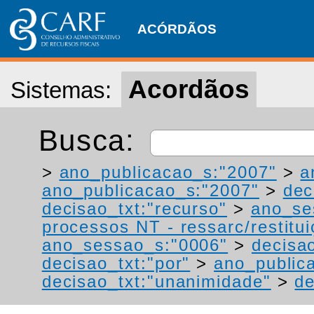
ACÓRDÃOS
Acordãos
Sistemas:
Busca:
>
ano_publicacao_s:"2007"
>
a
ano_publicacao_s:"2007"
>
dec
decisao_txt:"recurso"
>
ano_se
processos NT - ressarc/restituiç
ano_sessao_s:"0006"
>
decisao
decisao_txt:"por"
>
ano_public
decisao_txt:"unanimidade"
>
de