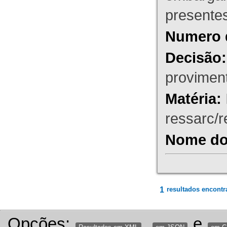
presente
Numero 
Decisão:
proviment
Matéria:
ressarc/re
Nome do 
1
resultados encontr
Opções:
,
e