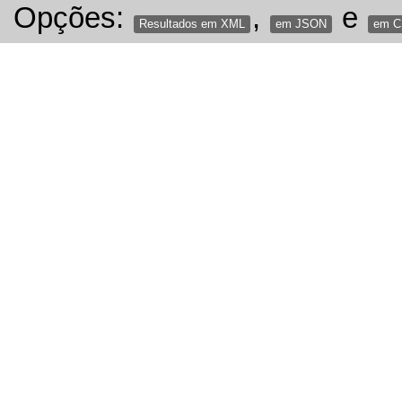
Opções:
,
e
Resultados em XML
em JSON
em 