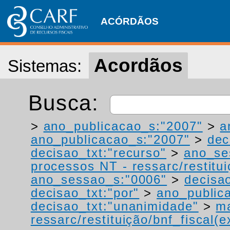
ACÓRDÃOS
Acordãos
Sistemas:
Busca:
>
ano_publicacao_s:"2007"
>
a
ano_publicacao_s:"2007"
>
dec
decisao_txt:"recurso"
>
ano_se
processos NT - ressarc/restituiç
ano_sessao_s:"0006"
>
decisao
decisao_txt:"por"
>
ano_public
decisao_txt:"unanimidade"
>
ma
ressarc/restituição/bnf_fiscal(ex