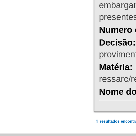
embargant
presente
Numero 
Decisão:
proviment
Matéria:
ressarc/re
Nome do 
1
resultados encontr