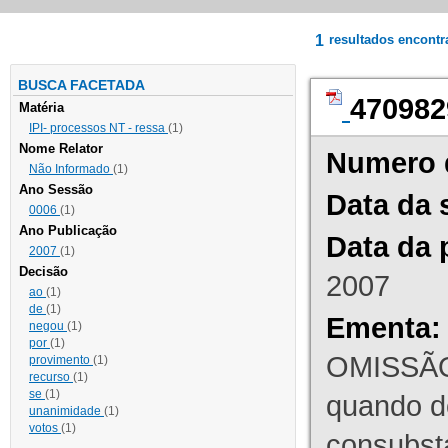
1
resultados encont
BUSCA FACETADA
470982
Matéria
IPI- processos NT - ressa
(1)
Nome Relator
Numero 
Não Informado
(1)
Ano Sessão
Data da 
0006
(1)
Ano Publicação
Data da 
2007
(1)
Decisão
2007
ao
(1)
de
(1)
Ementa:
negou
(1)
por
(1)
OMISSÃO
provimento
(1)
recurso
(1)
se
(1)
quando d
unanimidade
(1)
votos
(1)
consubst