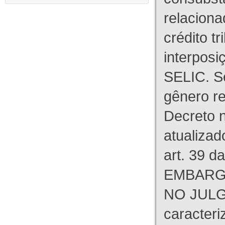
relaciona
crédito tr
interpos
SELIC. S
gênero re
Decreto n
atualizad
art. 39 d
EMBARG
NO JULG
caracteri