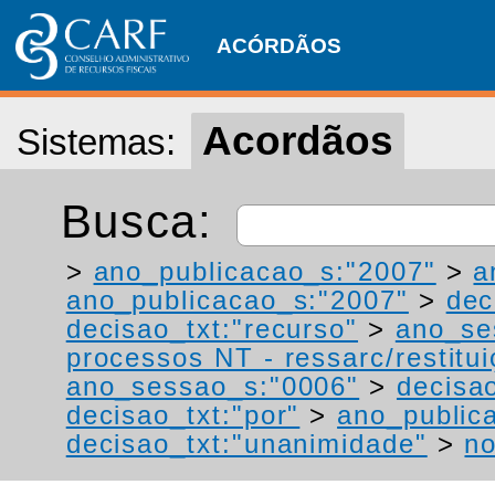
ACÓRDÃOS
Acordãos
Sistemas:
Busca:
>
ano_publicacao_s:"2007"
>
a
ano_publicacao_s:"2007"
>
dec
decisao_txt:"recurso"
>
ano_se
processos NT - ressarc/restituiç
ano_sessao_s:"0006"
>
decisao
decisao_txt:"por"
>
ano_public
decisao_txt:"unanimidade"
>
no