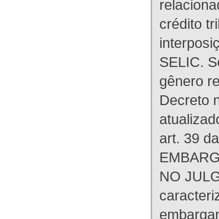
relaciona
crédito tr
interpos
SELIC. S
gênero re
Decreto n
atualizad
art. 39 d
EMBARG
NO JULG
caracteri
embargant