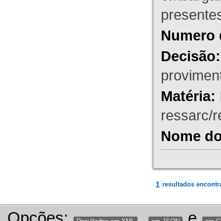
presente
Numero 
Decisão:
proviment
Matéria:
ressarc/re
Nome do 
1
resultados encontr
Opções:
,
e