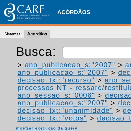
ACÓRDÃOS
Acordãos
Sistemas:
Busca:
>
ano_publicacao_s:"2007"
>
a
ano_publicacao_s:"2007"
>
dec
decisao_txt:"recurso"
>
ano_se
processos NT - ressarc/restituiç
ano_sessao_s:"0006"
>
decisa
ano_publicacao_s:"2007"
>
dec
decisao_txt:"unanimidade"
>
de
decisao_txt:"votos"
>
decisao_t
mostrar execução da query