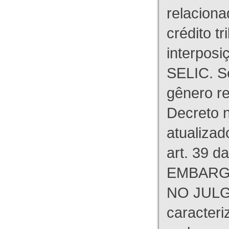
relaciona
crédito tr
interpos
SELIC. S
gênero re
Decreto n
atualizad
art. 39 d
EMBARG
NO JULG
caracteri