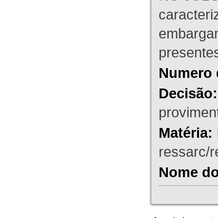
caracteri
embargant
presente
Numero 
Decisão:
proviment
Matéria:
ressarc/re
Nome do 