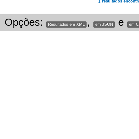
1
resultados encontr
Opções:
,
e
Resultados em XML
em JSON
em 