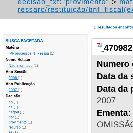
decisao_txt:"provimento"
>
mat
ressarc/restituição/bnf_fiscal(ex
1
resultados encont
BUSCA FACETADA
470982
Matéria
IPI- processos NT - ressa
(1)
Nome Relator
Numero 
Não Informado
(1)
Ano Sessão
Data da 
0006
(1)
Ano Publicação
Data da 
2007
(1)
Decisão
2007
ao
(1)
de
(1)
Ementa:
negou
(1)
por
(1)
OMISSÃO
provimento
(1)
recurso
(1)
se
(1)