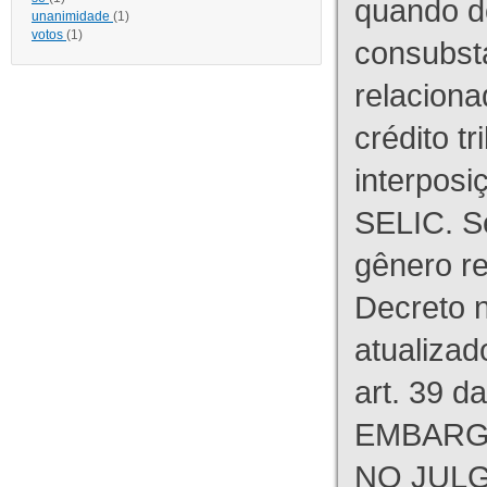
quando d
unanimidade
(1)
votos
(1)
consubst
relaciona
crédito tr
interpos
SELIC. S
gênero re
Decreto n
atualizad
art. 39 d
EMBARG
NO JULG