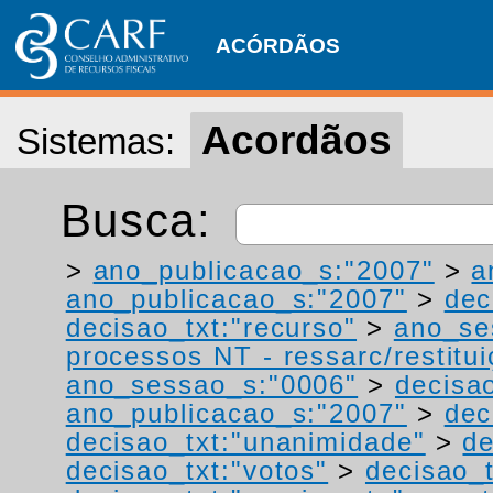
ACÓRDÃOS
Acordãos
Sistemas:
Busca:
>
ano_publicacao_s:"2007"
>
a
ano_publicacao_s:"2007"
>
dec
decisao_txt:"recurso"
>
ano_se
processos NT - ressarc/restituiç
ano_sessao_s:"0006"
>
decisa
ano_publicacao_s:"2007"
>
dec
decisao_txt:"unanimidade"
>
de
decisao_txt:"votos"
>
decisao_t