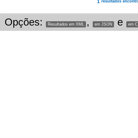
1
resultados encontr
Opções:
,
e
Resultados em XML
em JSON
em 