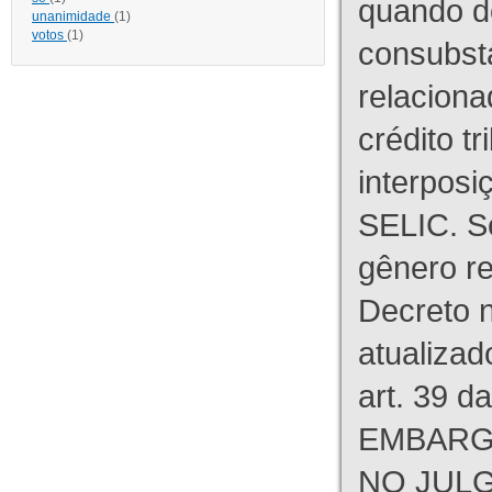
quando d
unanimidade
(1)
votos
(1)
consubst
relaciona
crédito tr
interpos
SELIC. S
gênero re
Decreto n
atualizad
art. 39 d
EMBARG
NO JULG