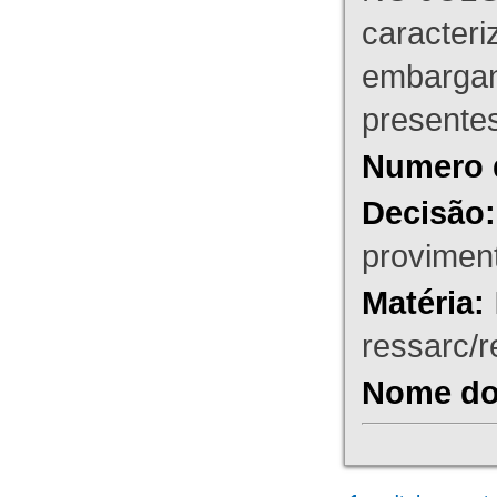
caracteri
embargant
presente
Numero 
Decisão:
proviment
Matéria:
ressarc/re
Nome do 