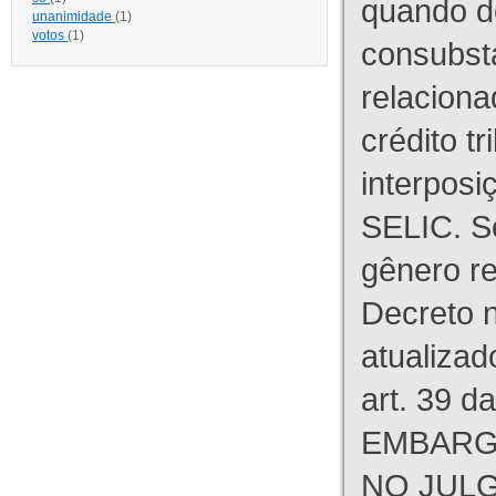
quando d
unanimidade
(1)
votos
(1)
consubst
relaciona
crédito tr
interpos
SELIC. S
gênero re
Decreto n
atualizad
art. 39 d
EMBARG
NO JULG