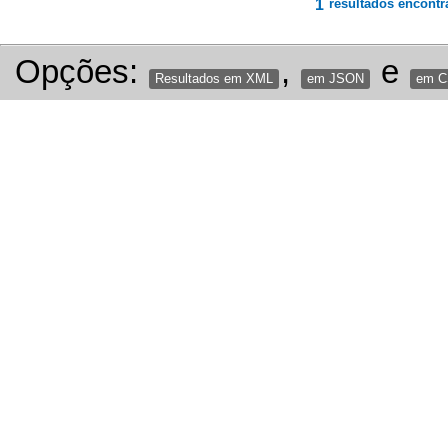
1
resultados encontr
Opções:
,
e
Resultados em XML
em JSON
em 