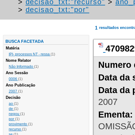
>
decisao_txt:"recurso"
>
ano_
>
decisao_txt:"por"
1
resultados encont
BUSCA FACETADA
470982
Matéria
IPI- processos NT - ressa
(1)
Nome Relator
Numero 
Não Informado
(1)
Ano Sessão
Data da 
0006
(1)
Ano Publicação
Data da 
2007
(1)
Decisão
2007
ao
(1)
de
(1)
Ementa:
negou
(1)
por
(1)
OMISSÃO
provimento
(1)
recurso
(1)
se
(1)