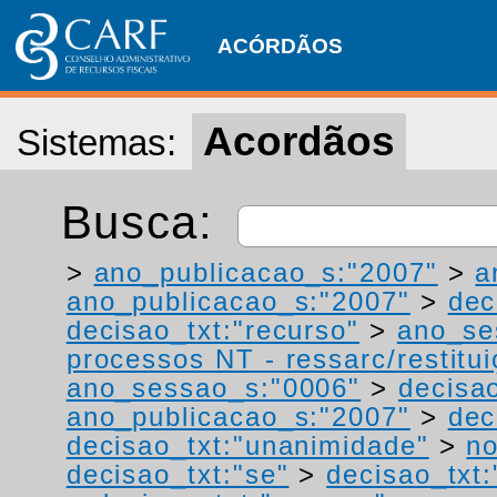
ACÓRDÃOS
Acordãos
Sistemas:
Busca:
>
ano_publicacao_s:"2007"
>
a
ano_publicacao_s:"2007"
>
dec
decisao_txt:"recurso"
>
ano_se
processos NT - ressarc/restituiç
ano_sessao_s:"0006"
>
decisa
ano_publicacao_s:"2007"
>
dec
decisao_txt:"unanimidade"
>
no
decisao_txt:"se"
>
decisao_txt: