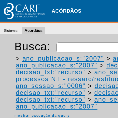
ACÓRDÃOS
Acordãos
Sistemas:
Busca:
>
ano_publicacao_s:"2007"
>
a
ano_publicacao_s:"2007"
>
dec
decisao_txt:"recurso"
>
ano_se
processos NT - ressarc/restituiç
ano_sessao_s:"0006"
>
decisa
decisao_txt:"recurso"
>
decisao
decisao_txt:"recurso"
>
ano_se
ano_publicacao_s:"2007"
mostrar execução da query