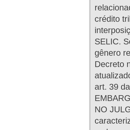
relaciona
crédito tr
interpos
SELIC. S
gênero re
Decreto n
atualizad
art. 39 d
EMBARG
NO JULG
caracteri