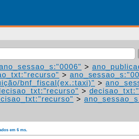
ano_sessao_s:"0006"
>
ano_publica
ao_txt:"recurso"
>
ano_sessao_s:"0
ição/bnf_fiscal(ex.:taxi)"
>
ano_ses
decisao_txt:"recurso"
>
decisao_txt:
cisao_txt:"recurso"
>
ano_sessao_s
rados em 6 ms.