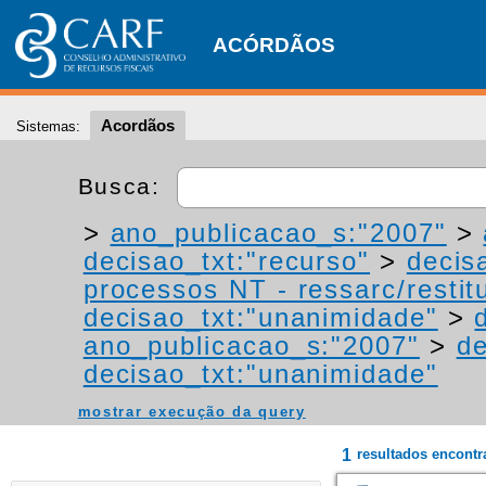
ACÓRDÃOS
Acordãos
Sistemas:
Busca:
>
ano_publicacao_s:"2007"
>
decisao_txt:"recurso"
>
decis
processos NT - ressarc/restitu
decisao_txt:"unanimidade"
>
ano_publicacao_s:"2007"
>
de
decisao_txt:"unanimidade"
mostrar execução da query
1
resultados encont