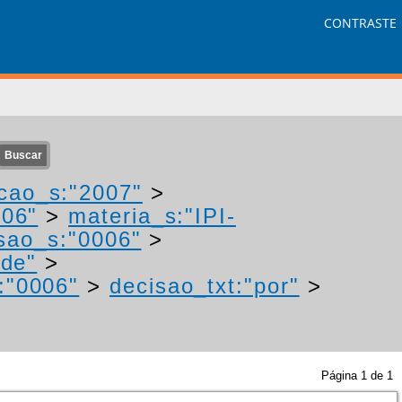
CONTRASTE
cao_s:"2007"
>
006"
>
materia_s:"IPI-
sao_s:"0006"
>
"de"
>
:"0006"
>
decisao_txt:"por"
>
Página
1
de
1