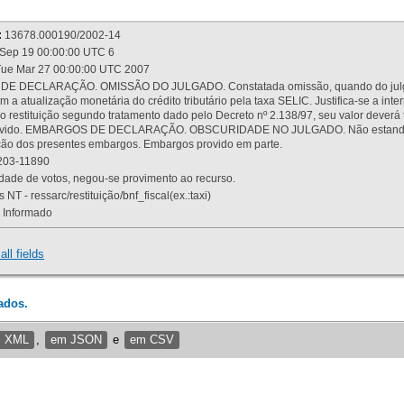
:
13678.000190/2002-14
Sep 19 00:00:00 UTC 6
ue Mar 27 00:00:00 UTC 2007
 DECLARAÇÃO. OMISSÃO DO JULGADO. Constatada omissão, quando do julgamen
m a atualização monetária do crédito tributário pela taxa SELIC. Justifica-se a 
 restituição segundo tratamento dado pelo Decreto nº 2.138/97, seu valor deverá 
rovido. EMBARGOS DE DECLARAÇÃO. OBSCURIDADE NO JULGADO. Não estando dev
osição dos presentes embargos. Embargos provido em parte.
03-11890
ade de votos, negou-se provimento ao recurso.
 NT - ressarc/restituição/bnf_fiscal(ex.:taxi)
Informado
all fields
ados.
m XML
,
em JSON
e
em CSV