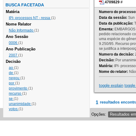
4709829
#
BUSCA FACETADA
Matéria
Numero do processo
Data da sessão:
Sun 
IPI- processos NT - ressa
(1)
Data da publicação:
T
Nome Relator
Ementa:
EMBARGOS DE
Não Informado
(1)
pedido relacionado co
Ano Sessão
uma espécie do gênero
0006
(1)
9.250/95. Recurso p
se justifica a interp
Ano Publicação
Numero da decisão:
2
2007
(1)
Decisão:
Por unanimid
Decisão
Matéria:
IPI- processos
ao
(1)
Nome do relator:
Não 
de
(1)
negou
(1)
por
(1)
toggle explain
toggle 
provimento
(1)
recurso
(1)
se
(1)
1
resultados encontr
unanimidade
(1)
votos
(1)
Opções:
Resultados e