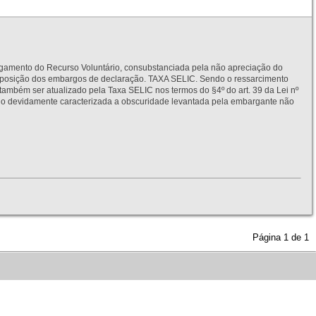
to do Recurso Voluntário, consubstanciada pela não apreciação do
interposição dos embargos de declaração. TAXA SELIC. Sendo o ressarcimento
também ser atualizado pela Taxa SELIC nos termos do §4º do art. 39 da Lei nº
idamente caracterizada a obscuridade levantada pela embargante não
Página
1
de
1