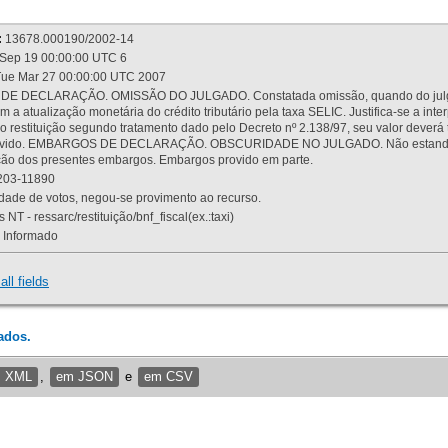
:
13678.000190/2002-14
Sep 19 00:00:00 UTC 6
ue Mar 27 00:00:00 UTC 2007
 DECLARAÇÃO. OMISSÃO DO JULGADO. Constatada omissão, quando do julgamen
m a atualização monetária do crédito tributário pela taxa SELIC. Justifica-se a 
 restituição segundo tratamento dado pelo Decreto nº 2.138/97, seu valor deverá 
rovido. EMBARGOS DE DECLARAÇÃO. OBSCURIDADE NO JULGADO. Não estando dev
osição dos presentes embargos. Embargos provido em parte.
03-11890
ade de votos, negou-se provimento ao recurso.
 NT - ressarc/restituição/bnf_fiscal(ex.:taxi)
Informado
all fields
ados.
m XML
,
em JSON
e
em CSV