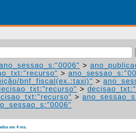
ano_sessao_s:"0006"
>
ano_publica
ao_txt:"recurso"
>
ano_sessao_s:"0
ição/bnf_fiscal(ex.:taxi)"
>
ano_ses
decisao_txt:"recurso"
>
decisao_txt:
cisao_txt:"recurso"
>
ano_sessao_s
o_sessao_s:"0006"
rados em 4 ms.