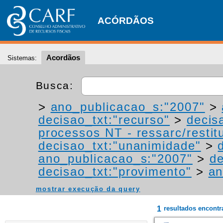
ACÓRDÃOS
Acordãos
Sistemas:
Busca:
>
ano_publicacao_s:"2007"
>
decisao_txt:"recurso"
>
decis
processos NT - ressarc/restitu
decisao_txt:"unanimidade"
>
ano_publicacao_s:"2007"
>
de
decisao_txt:"provimento"
>
an
mostrar execução da query
1
resultados encont