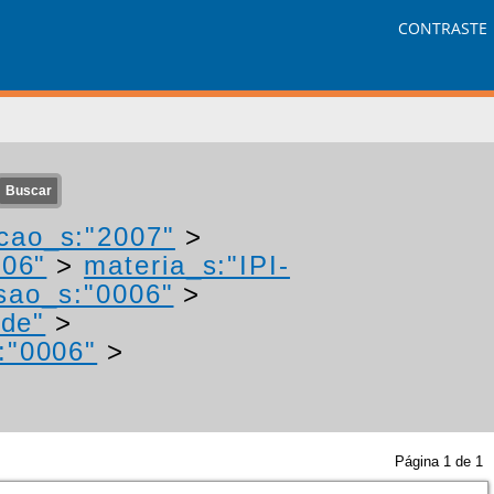
CONTRASTE
cao_s:"2007"
>
006"
>
materia_s:"IPI-
sao_s:"0006"
>
"de"
>
:"0006"
>
Página
1
de
1