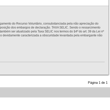
to do Recurso Voluntário, consubstanciada pela não apreciação do
interposição dos embargos de declaração. TAXA SELIC. Sendo o ressarcimento
também ser atualizado pela Taxa SELIC nos termos do §4º do art. 39 da Lei nº
idamente caracterizada a obscuridade levantada pela embargante não
Página
1
de
1