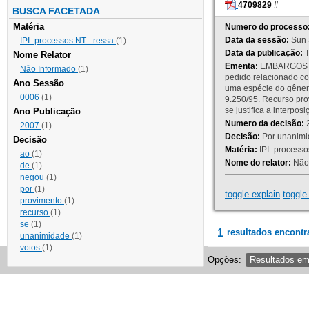
4709829
#
BUSCA FACETADA
Matéria
Numero do processo
Data da sessão:
Sun 
IPI- processos NT - ressa
(1)
Data da publicação:
T
Nome Relator
Ementa:
EMBARGOS DE
Não Informado
(1)
pedido relacionado co
Ano Sessão
uma espécie do gênero
0006
(1)
9.250/95. Recurso p
se justifica a interp
Ano Publicação
Numero da decisão:
2
2007
(1)
Decisão:
Por unanimid
Decisão
Matéria:
IPI- processos
ao
(1)
Nome do relator:
Não 
de
(1)
negou
(1)
por
(1)
toggle explain
toggle 
provimento
(1)
recurso
(1)
se
(1)
1
resultados encontr
unanimidade
(1)
votos
(1)
Opções:
Resultados e