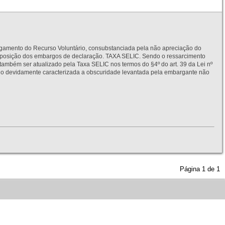
to do Recurso Voluntário, consubstanciada pela não apreciação do
interposição dos embargos de declaração. TAXA SELIC. Sendo o ressarcimento
também ser atualizado pela Taxa SELIC nos termos do §4º do art. 39 da Lei nº
idamente caracterizada a obscuridade levantada pela embargante não
Página
1
de
1