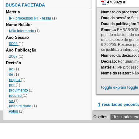
4709829
#
BUSCA FACETADA
Matéria
Numero do processo
Data da sessão:
Sun 
IPI- processos NT - ressa
(1)
Data da publicação:
T
Nome Relator
Ementa:
EMBARGOS DE
Não Informado
(1)
pedido relacionado co
Ano Sessão
uma espécie do gênero
0006
(1)
9.250/95. Recurso p
se justifica a interp
Ano Publicação
Numero da decisão:
2
2007
(1)
Decisão:
Por unanimid
Decisão
Matéria:
IPI- processos
ao
(1)
Nome do relator:
Não 
de
(1)
negou
(1)
por
(1)
toggle explain
toggle 
provimento
(1)
recurso
(1)
se
(1)
1
resultados encontr
unanimidade
(1)
votos
(1)
Opções:
Resultados e