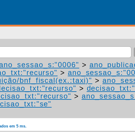
ano_sessao_s:"0006"
>
ano_publica
ao_txt:"recurso"
>
ano_sessao_s:"0
ição/bnf_fiscal(ex.:taxi)"
>
ano_ses
decisao_txt:"recurso"
>
decisao_txt:
cisao_txt:"recurso"
>
ano_sessao_s
cisao_txt:"se"
rados em 5 ms.