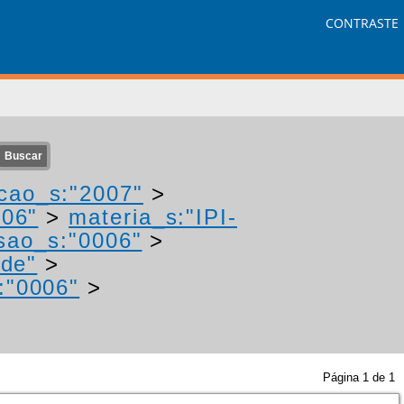
CONTRASTE
cao_s:"2007"
>
006"
>
materia_s:"IPI-
sao_s:"0006"
>
"de"
>
:"0006"
>
Página
1
de
1