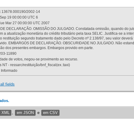
:
13678.000190/2002-14
Sep 19 00:00:00 UTC 6
ue Mar 27 00:00:00 UTC 2007
 DECLARAÇÃO. OMISSÃO DO JULGADO. Constatada omissão, quando do julgamen
m a atualização monetária do crédito tributário pela taxa SELIC. Justifica-se a 
 restituição segundo tratamento dado pelo Decreto nº 2.138/97, seu valor deverá 
rovido. EMBARGOS DE DECLARAÇÃO. OBSCURIDADE NO JULGADO. Não estando dev
osição dos presentes embargos. Embargos provido em parte.
03-11890
ade de votos, negou-se provimento ao recurso.
 NT - ressarc/restituição/bnf_fiscal(ex.:taxi)
Informado
all fields
ados.
m XML
,
em JSON
e
em CSV