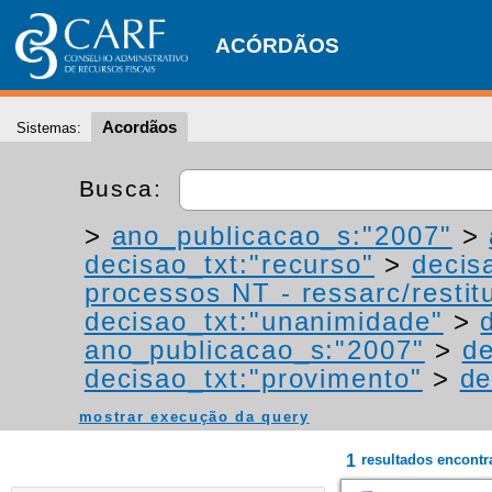
ACÓRDÃOS
Acordãos
Sistemas:
Busca:
>
ano_publicacao_s:"2007"
>
decisao_txt:"recurso"
>
decis
processos NT - ressarc/restitu
decisao_txt:"unanimidade"
>
ano_publicacao_s:"2007"
>
de
decisao_txt:"provimento"
>
de
mostrar execução da query
1
resultados encont