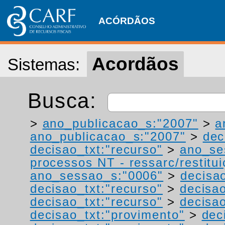
ACÓRDÃOS
Acordãos
Sistemas:
Busca:
>
ano_publicacao_s:"2007"
>
a
ano_publicacao_s:"2007"
>
dec
decisao_txt:"recurso"
>
ano_se
processos NT - ressarc/restituiç
ano_sessao_s:"0006"
>
decisa
decisao_txt:"recurso"
>
decisao
decisao_txt:"recurso"
>
decisao
decisao_txt:"provimento"
>
dec