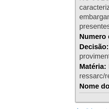
caracteri
embargant
presente
Numero 
Decisão:
proviment
Matéria:
ressarc/re
Nome do 