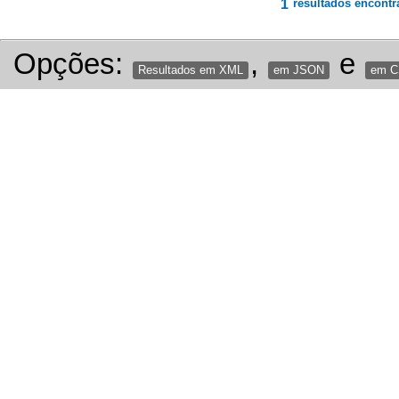
1
resultados encontr
Opções:
,
e
Resultados em XML
em JSON
em 