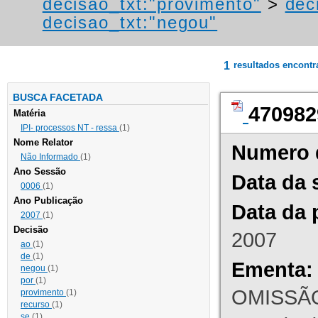
decisao_txt:"provimento"
>
dec
decisao_txt:"negou"
1
resultados encont
BUSCA FACETADA
470982
Matéria
IPI- processos NT - ressa
(1)
Nome Relator
Numero 
Não Informado
(1)
Ano Sessão
Data da 
0006
(1)
Ano Publicação
Data da 
2007
(1)
Decisão
2007
ao
(1)
de
(1)
Ementa:
negou
(1)
por
(1)
OMISSÃO
provimento
(1)
recurso
(1)
se
(1)