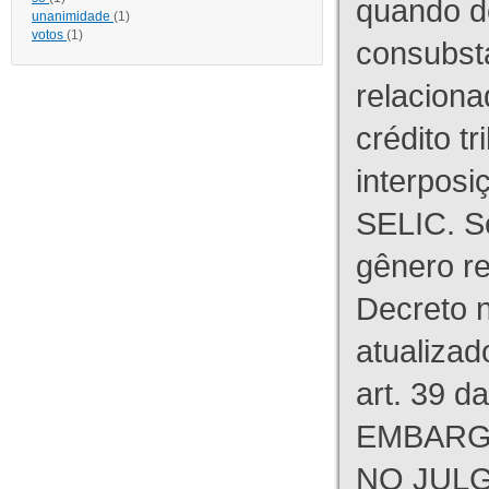
quando d
unanimidade
(1)
votos
(1)
consubst
relaciona
crédito tr
interpos
SELIC. S
gênero re
Decreto n
atualizad
art. 39 d
EMBARG
NO JULG