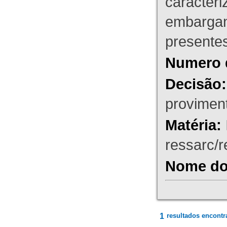
caracteri
embargant
presente
Numero 
Decisão:
proviment
Matéria:
ressarc/re
Nome do 
1
resultados encontr