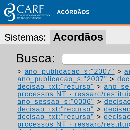
ACÓRDÃOS
Acordãos
Sistemas:
Busca:
>
ano_publicacao_s:"2007"
>
a
ano_publicacao_s:"2007"
>
dec
decisao_txt:"recurso"
>
ano_se
processos NT - ressarc/restituiç
ano_sessao_s:"0006"
>
decisa
decisao_txt:"recurso"
>
decisao
decisao_txt:"recurso"
>
decisa
processos NT - ressarc/restituiç