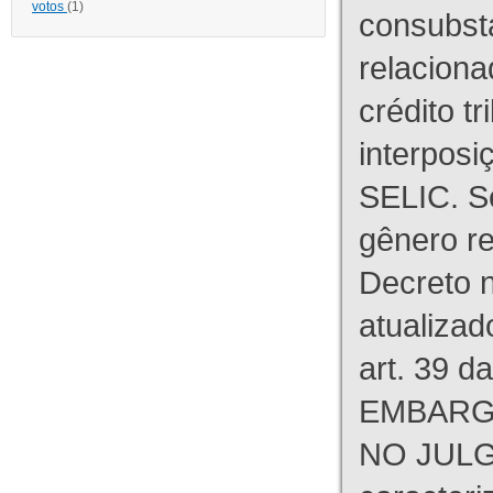
votos
(1)
consubst
relaciona
crédito tr
interpos
SELIC. S
gênero re
Decreto n
atualizad
art. 39 d
EMBARG
NO JULG