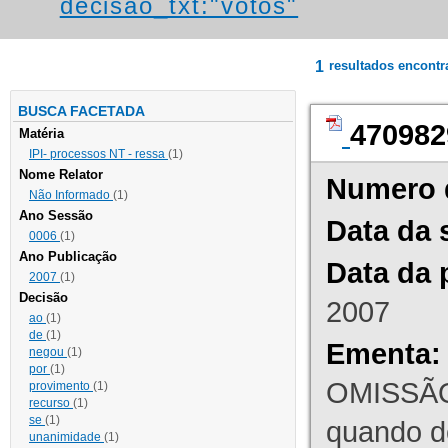
decisao_txt:"votos"
1
resultados encont
BUSCA FACETADA
470982
Matéria
IPI- processos NT - ressa
(1)
Nome Relator
Numero 
Não Informado
(1)
Ano Sessão
Data da 
0006
(1)
Ano Publicação
Data da 
2007
(1)
Decisão
2007
ao
(1)
de
(1)
Ementa:
negou
(1)
por
(1)
OMISSÃO
provimento
(1)
recurso
(1)
se
(1)
quando d
unanimidade
(1)