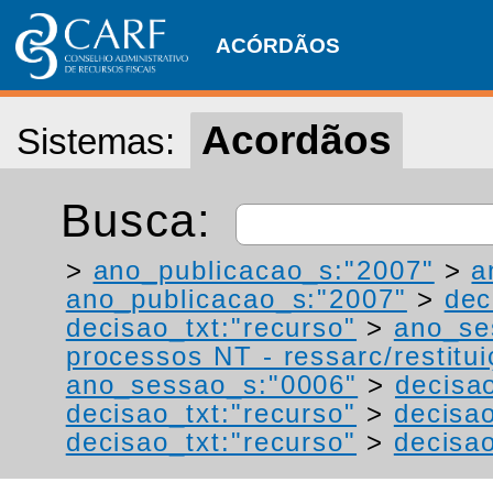
ACÓRDÃOS
Acordãos
Sistemas:
Busca:
>
ano_publicacao_s:"2007"
>
a
ano_publicacao_s:"2007"
>
dec
decisao_txt:"recurso"
>
ano_se
processos NT - ressarc/restituiç
ano_sessao_s:"0006"
>
decisa
decisao_txt:"recurso"
>
decisao
decisao_txt:"recurso"
>
decisao