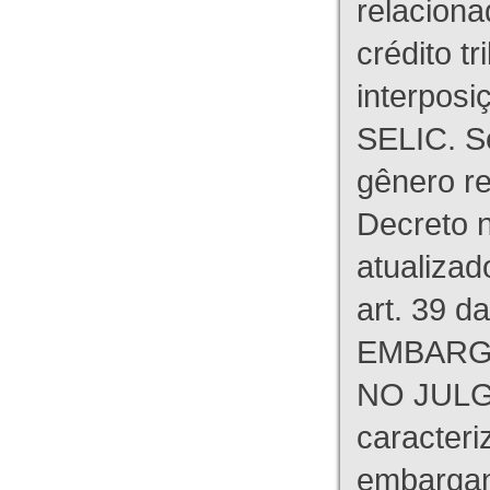
relaciona
crédito tr
interpos
SELIC. S
gênero re
Decreto n
atualizad
art. 39 d
EMBARG
NO JULG
caracteri
embargant