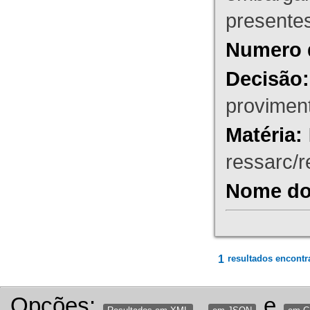
presente
Numero 
Decisão:
proviment
Matéria:
ressarc/re
Nome do 
1
resultados encontr
Opções:
,
e