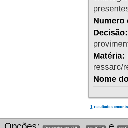
presente
Numero 
Decisão:
proviment
Matéria:
ressarc/re
Nome do 
1
resultados encontr
Opções:
,
e