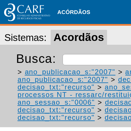
ACÓRDÃOS
Acordãos
Sistemas:
Busca:
>
ano_publicacao_s:"2007"
>
a
ano_publicacao_s:"2007"
>
dec
decisao_txt:"recurso"
>
ano_se
processos NT - ressarc/restituiç
ano_sessao_s:"0006"
>
decisa
decisao_txt:"recurso"
>
decisao
decisao_txt:"recurso"
>
decisao