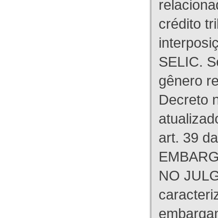
relaciona
crédito tr
interpos
SELIC. S
gênero re
Decreto n
atualizad
art. 39 d
EMBARG
NO JULG
caracteri
embargant