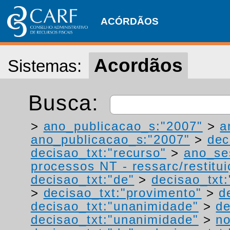
ACÓRDÃOS
Acordãos
Sistemas:
Busca:
>
ano_publicacao_s:"2007"
>
a
ano_publicacao_s:"2007"
>
dec
decisao_txt:"recurso"
>
ano_se
processos NT - ressarc/restituiç
decisao_txt:"de"
>
decisao_txt:
>
decisao_txt:"provimento"
>
d
decisao_txt:"unanimidade"
>
de
decisao_txt:"unanimidade"
>
no