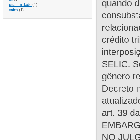
quando d
unanimidade
(1)
votos
(1)
consubst
relaciona
crédito tr
interpos
SELIC. S
gênero re
Decreto n
atualizad
art. 39 d
EMBARG
NO JULG