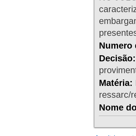
caracteri
embargant
presente
Numero 
Decisão:
proviment
Matéria:
ressarc/re
Nome do 