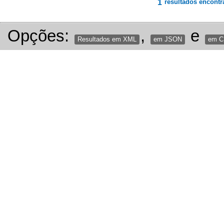
1
resultados encontr
Opções:
,
e
Resultados em XML
em JSON
em 