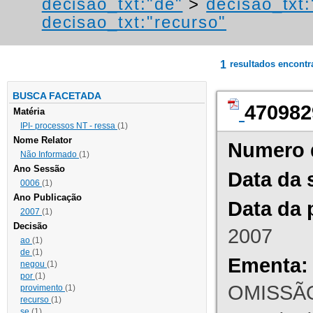
decisao_txt:"de"
>
decisao_txt:
decisao_txt:"recurso"
1
resultados encont
BUSCA FACETADA
470982
Matéria
IPI- processos NT - ressa
(1)
Nome Relator
Numero 
Não Informado
(1)
Ano Sessão
Data da 
0006
(1)
Ano Publicação
Data da 
2007
(1)
Decisão
2007
ao
(1)
de
(1)
Ementa:
negou
(1)
por
(1)
OMISSÃO
provimento
(1)
recurso
(1)
se
(1)