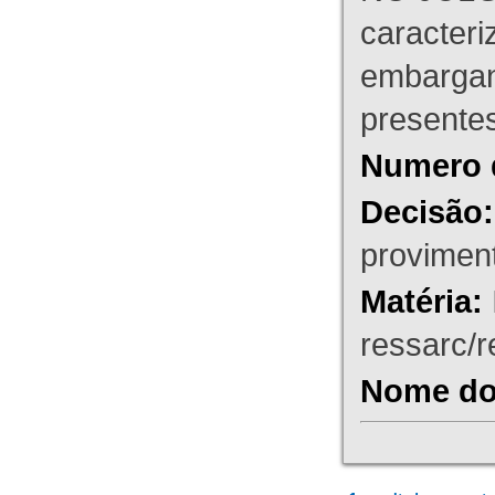
caracteri
embargant
presente
Numero 
Decisão:
proviment
Matéria:
ressarc/re
Nome do 