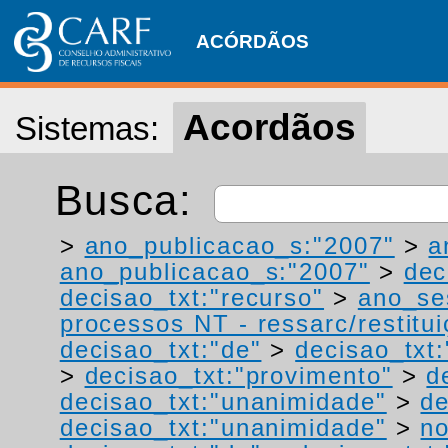
ACÓRDÃOS
Acordãos
Sistemas:
Busca:
>
ano_publicacao_s:"2007"
>
a
ano_publicacao_s:"2007"
>
dec
decisao_txt:"recurso"
>
ano_se
processos NT - ressarc/restituiç
decisao_txt:"de"
>
decisao_txt:
>
decisao_txt:"provimento"
>
d
decisao_txt:"unanimidade"
>
de
decisao_txt:"unanimidade"
>
no