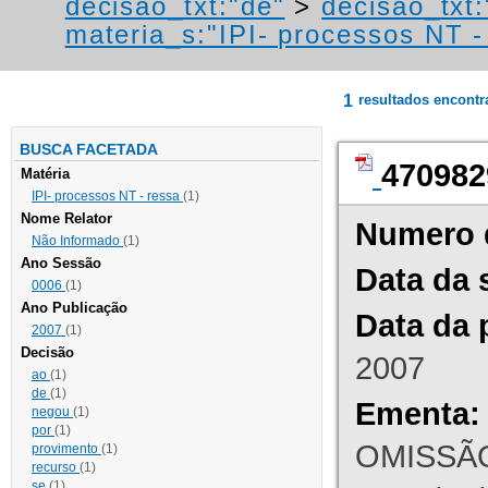
decisao_txt:"de"
>
decisao_txt:
materia_s:"IPI- processos NT - r
1
resultados encont
BUSCA FACETADA
470982
Matéria
IPI- processos NT - ressa
(1)
Nome Relator
Numero 
Não Informado
(1)
Ano Sessão
Data da 
0006
(1)
Ano Publicação
Data da 
2007
(1)
Decisão
2007
ao
(1)
de
(1)
Ementa:
negou
(1)
por
(1)
OMISSÃO
provimento
(1)
recurso
(1)
se
(1)