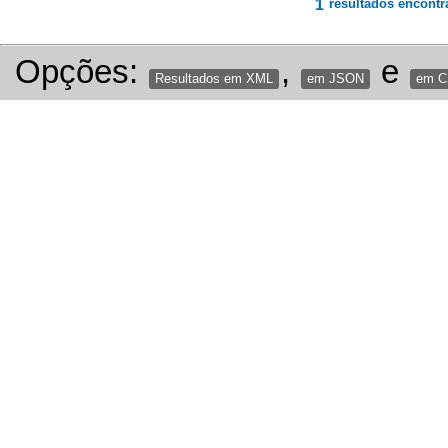
1
resultados encontr
Opções:
,
e
Resultados em XML
em JSON
em 