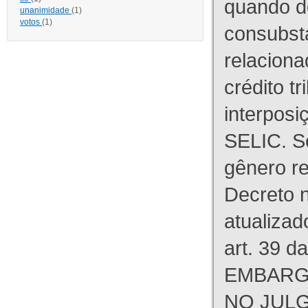
quando d
unanimidade
(1)
votos
(1)
consubst
relaciona
crédito tr
interpos
SELIC. S
gênero re
Decreto n
atualizad
art. 39 d
EMBARG
NO JULG