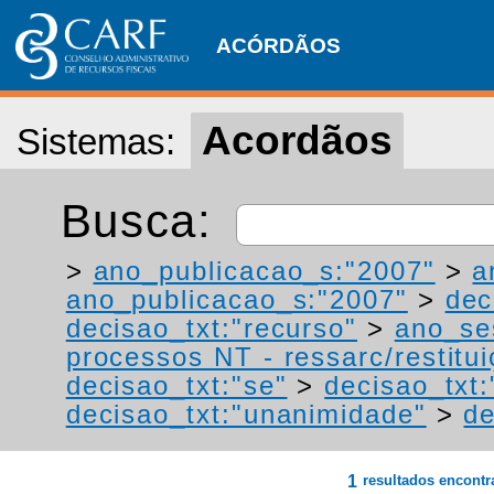
ACÓRDÃOS
Acordãos
Sistemas:
Busca:
>
ano_publicacao_s:"2007"
>
a
ano_publicacao_s:"2007"
>
dec
decisao_txt:"recurso"
>
ano_se
processos NT - ressarc/restituiç
decisao_txt:"se"
>
decisao_txt:
decisao_txt:"unanimidade"
>
de
1
resultados encont