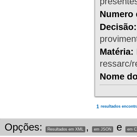
presente
Numero 
Decisão:
proviment
Matéria:
ressarc/re
Nome do 
1
resultados encontr
Opções:
,
e
Resultados em XML
em JSON
em 