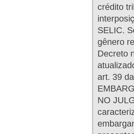
crédito tr
interpos
SELIC. S
gênero re
Decreto n
atualizad
art. 39 d
EMBARG
NO JULG
caracteri
embargant