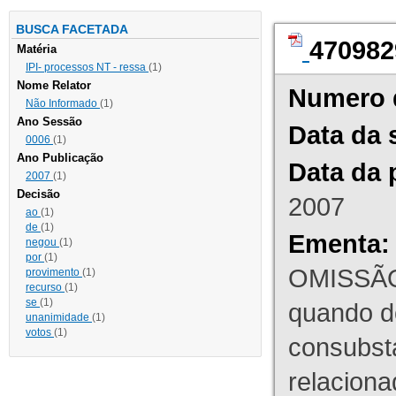
BUSCA FACETADA
470982
Matéria
IPI- processos NT - ressa
(1)
Nome Relator
Numero 
Não Informado
(1)
Ano Sessão
Data da 
0006
(1)
Ano Publicação
Data da 
2007
(1)
Decisão
2007
ao
(1)
de
(1)
Ementa:
negou
(1)
por
(1)
OMISSÃO
provimento
(1)
recurso
(1)
se
(1)
quando d
unanimidade
(1)
votos
(1)
consubst
relaciona