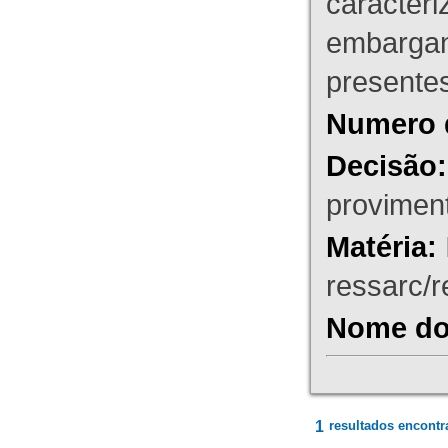
caracteri
embargant
presente
Numero 
Decisão:
proviment
Matéria:
ressarc/re
Nome do 
1
resultados encontr