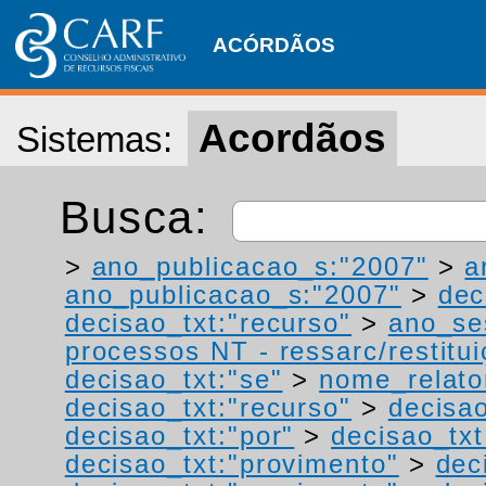
ACÓRDÃOS
Acordãos
Sistemas:
Busca:
>
ano_publicacao_s:"2007"
>
a
ano_publicacao_s:"2007"
>
dec
decisao_txt:"recurso"
>
ano_se
processos NT - ressarc/restituiç
decisao_txt:"se"
>
nome_relato
decisao_txt:"recurso"
>
decisao
decisao_txt:"por"
>
decisao_txt
decisao_txt:"provimento"
>
dec