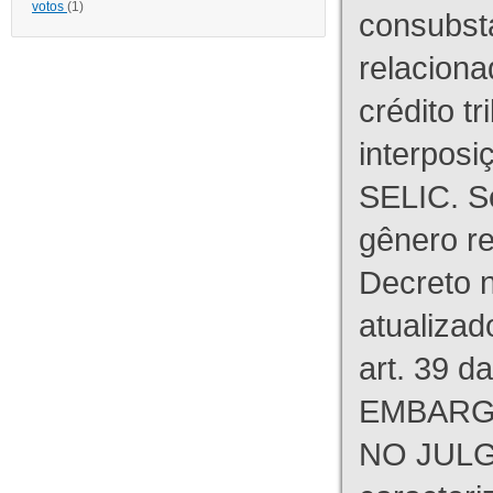
votos
(1)
consubst
relaciona
crédito tr
interpos
SELIC. S
gênero re
Decreto n
atualizad
art. 39 d
EMBARG
NO JULG