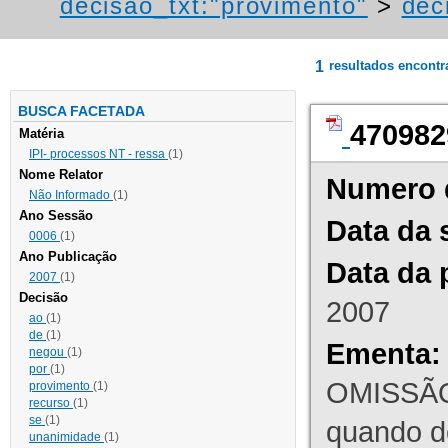
decisao_txt:"provimento"
>
dec
1
resultados encont
BUSCA FACETADA
470982
Matéria
IPI- processos NT - ressa
(1)
Nome Relator
Numero 
Não Informado
(1)
Ano Sessão
Data da 
0006
(1)
Ano Publicação
Data da 
2007
(1)
Decisão
2007
ao
(1)
de
(1)
Ementa:
negou
(1)
por
(1)
OMISSÃO
provimento
(1)
recurso
(1)
se
(1)
quando d
unanimidade
(1)