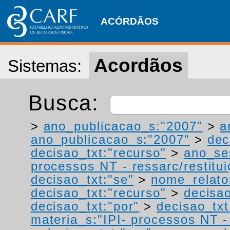
ACÓRDÃOS
Acordãos
Sistemas:
Busca:
>
ano_publicacao_s:"2007"
>
a
ano_publicacao_s:"2007"
>
dec
decisao_txt:"recurso"
>
ano_se
processos NT - ressarc/restituiç
decisao_txt:"se"
>
nome_relato
decisao_txt:"recurso"
>
decisao
decisao_txt:"por"
>
decisao_txt
materia_s:"IPI- processos NT - r