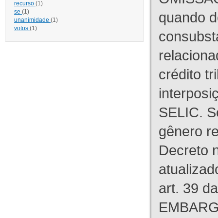
recurso
(1)
se
(1)
quando d
unanimidade
(1)
votos
(1)
consubst
relaciona
crédito tr
interpos
SELIC. S
gênero re
Decreto n
atualizad
art. 39 d
EMBARG