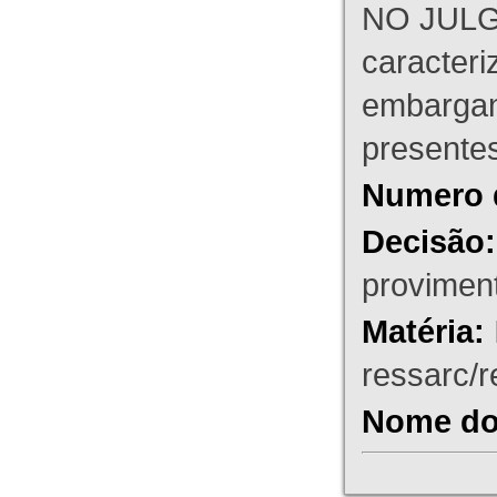
NO JULG
caracteri
embargant
presente
Numero 
Decisão:
proviment
Matéria:
ressarc/re
Nome do 