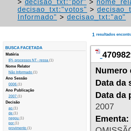
>
decisao_txt:"por"
>
nome_rel
decisao_txt:"votos"
>
decisao_t
Informado"
>
decisao_txt:"ao"
1
resultados encont
BUSCA FACETADA
470982
Matéria
IPI- processos NT - ressa
(1)
Nome Relator
Numero 
Não Informado
(1)
Ano Sessão
Data da 
0006
(1)
Ano Publicação
Data da 
2007
(1)
Decisão
2007
ao
(1)
de
(1)
Ementa:
negou
(1)
por
(1)
OMISSÃO
provimento
(1)