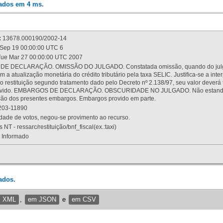
rados em 4 ms.
:
13678.000190/2002-14
Sep 19 00:00:00 UTC 6
ue Mar 27 00:00:00 UTC 2007
 DECLARAÇÃO. OMISSÃO DO JULGADO. Constatada omissão, quando do julgamen
m a atualização monetária do crédito tributário pela taxa SELIC. Justifica-se a 
 restituição segundo tratamento dado pelo Decreto nº 2.138/97, seu valor deverá 
rovido. EMBARGOS DE DECLARAÇÃO. OBSCURIDADE NO JULGADO. Não estando dev
osição dos presentes embargos. Embargos provido em parte.
03-11890
ade de votos, negou-se provimento ao recurso.
 NT - ressarc/restituição/bnf_fiscal(ex.:taxi)
Informado
ados.
m XML
,
em JSON
e
em CSV