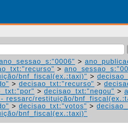
ano_sessao_s:"0006"
>
ano_publica
ao_txt:"recurso"
>
ano_sessao_s:"0
ição/bnf_fiscal(ex.:taxi)"
>
decisao_
do"
>
decisao_txt:"recurso"
>
decisa
_txt:"por"
>
decisao_txt:"negou"
>
 ressarc/restituição/bnf_fiscal(ex.:t
do"
>
decisao_txt:"votos"
>
decisao_
ição/bnf_fiscal(ex.:taxi)"