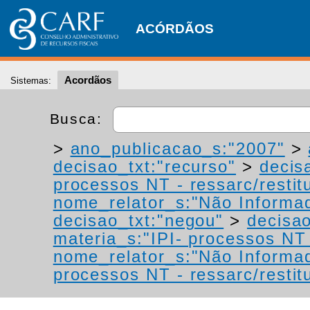
ACÓRDÃOS
Acordãos
Sistemas:
Busca:
>
ano_publicacao_s:"2007"
>
decisao_txt:"recurso"
>
decis
processos NT - ressarc/restitu
nome_relator_s:"Não Informa
decisao_txt:"negou"
>
decisao
materia_s:"IPI- processos NT -
nome_relator_s:"Não Informa
processos NT - ressarc/restitu