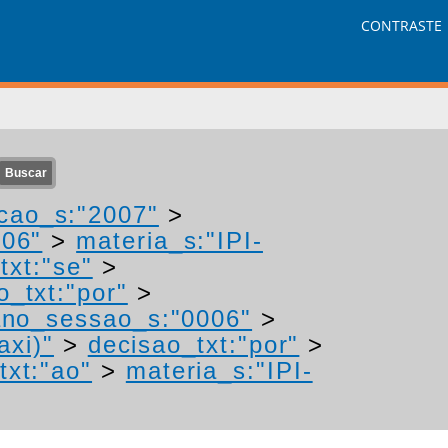
CONTRASTE
cao_s:"2007"
>
006"
>
materia_s:"IPI-
txt:"se"
>
o_txt:"por"
>
ano_sessao_s:"0006"
>
axi)"
>
decisao_txt:"por"
>
txt:"ao"
>
materia_s:"IPI-