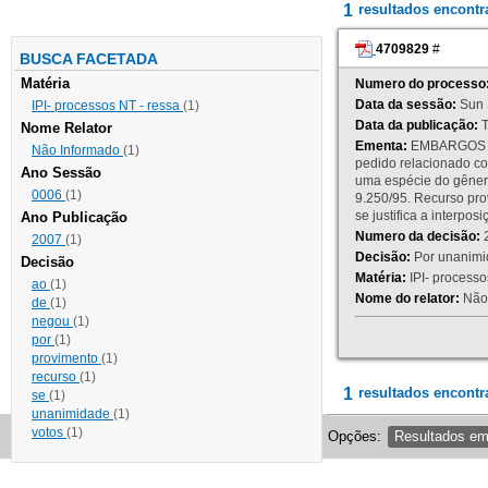
1
resultados encont
4709829
#
BUSCA FACETADA
Matéria
Numero do processo
Data da sessão:
Sun 
IPI- processos NT - ressa
(1)
Data da publicação:
T
Nome Relator
Ementa:
EMBARGOS DE
Não Informado
(1)
pedido relacionado co
Ano Sessão
uma espécie do gênero
0006
(1)
9.250/95. Recurso p
se justifica a interp
Ano Publicação
Numero da decisão:
2
2007
(1)
Decisão:
Por unanimid
Decisão
Matéria:
IPI- processos
ao
(1)
Nome do relator:
Não 
de
(1)
negou
(1)
por
(1)
provimento
(1)
recurso
(1)
1
resultados encontr
se
(1)
unanimidade
(1)
votos
(1)
Opções:
Resultados e