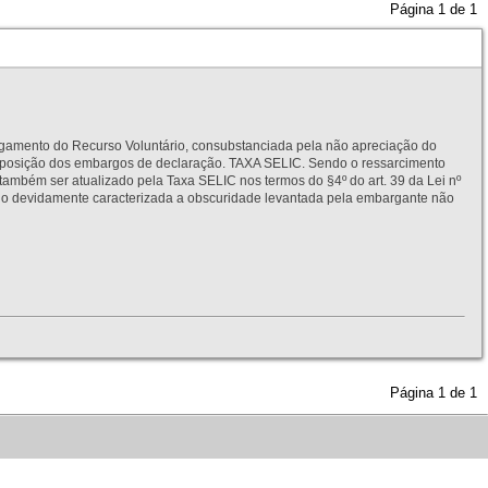
Página
1
de
1
to do Recurso Voluntário, consubstanciada pela não apreciação do
interposição dos embargos de declaração. TAXA SELIC. Sendo o ressarcimento
também ser atualizado pela Taxa SELIC nos termos do §4º do art. 39 da Lei nº
idamente caracterizada a obscuridade levantada pela embargante não
Página
1
de
1