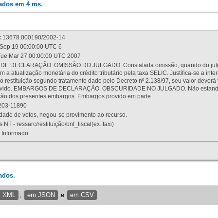
rados em 4 ms.
:
13678.000190/2002-14
Sep 19 00:00:00 UTC 6
ue Mar 27 00:00:00 UTC 2007
 DECLARAÇÃO. OMISSÃO DO JULGADO. Constatada omissão, quando do julgamen
m a atualização monetária do crédito tributário pela taxa SELIC. Justifica-se a 
 restituição segundo tratamento dado pelo Decreto nº 2.138/97, seu valor deverá 
rovido. EMBARGOS DE DECLARAÇÃO. OBSCURIDADE NO JULGADO. Não estando dev
osição dos presentes embargos. Embargos provido em parte.
03-11890
ade de votos, negou-se provimento ao recurso.
 NT - ressarc/restituição/bnf_fiscal(ex.:taxi)
Informado
ados.
m XML
,
em JSON
e
em CSV