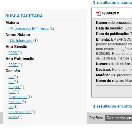
1
resultados encont
4709829
#
BUSCA FACETADA
Matéria
Numero do processo
Data da sessão:
Sun 
IPI- processos NT - ressa
(1)
Data da publicação:
T
Nome Relator
Ementa:
EMBARGOS DE
Não Informado
(1)
pedido relacionado co
Ano Sessão
uma espécie do gênero
0006
(1)
9.250/95. Recurso p
se justifica a interp
Ano Publicação
Numero da decisão:
2
2007
(1)
Decisão:
Por unanimid
Decisão
Matéria:
IPI- processos
ao
(1)
Nome do relator:
Não 
de
(1)
negou
(1)
por
(1)
provimento
(1)
recurso
(1)
1
resultados encontr
se
(1)
unanimidade
(1)
votos
(1)
Opções:
Resultados e