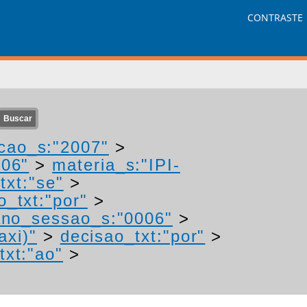
CONTRASTE
cao_s:"2007"
>
006"
>
materia_s:"IPI-
txt:"se"
>
o_txt:"por"
>
ano_sessao_s:"0006"
>
axi)"
>
decisao_txt:"por"
>
txt:"ao"
>