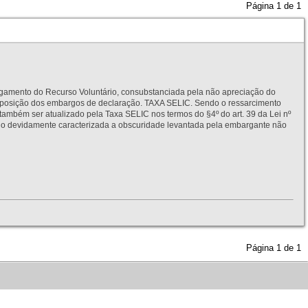
Página
1
de
1
to do Recurso Voluntário, consubstanciada pela não apreciação do
interposição dos embargos de declaração. TAXA SELIC. Sendo o ressarcimento
também ser atualizado pela Taxa SELIC nos termos do §4º do art. 39 da Lei nº
idamente caracterizada a obscuridade levantada pela embargante não
Página
1
de
1