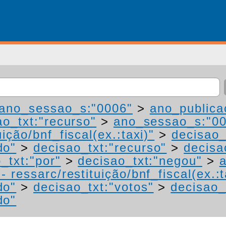
ano_sessao_s:"0006"
>
ano_publica
ao_txt:"recurso"
>
ano_sessao_s:"0
ição/bnf_fiscal(ex.:taxi)"
>
decisao_
do"
>
decisao_txt:"recurso"
>
decisa
_txt:"por"
>
decisao_txt:"negou"
>
 ressarc/restituição/bnf_fiscal(ex.:t
do"
>
decisao_txt:"votos"
>
decisao_
do"