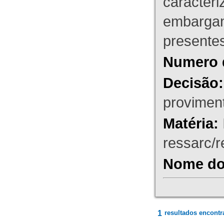
caracteri
embargant
presente
Numero 
Decisão:
proviment
Matéria:
ressarc/re
Nome do 
1
resultados encontr