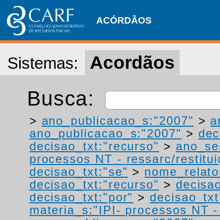
ACÓRDÃOS
Acordãos
Sistemas:
Busca:
>
ano_publicacao_s:"2007"
>
a
ano_publicacao_s:"2007"
>
dec
decisao_txt:"recurso"
>
ano_se
processos NT - ressarc/restituiç
decisao_txt:"se"
>
nome_relato
decisao_txt:"recurso"
>
decisao
decisao_txt:"por"
>
decisao_txt
materia_s:"IPI- processos NT - r