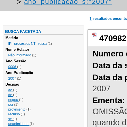
>
ano_publicacao_s:"2007"
1
resultados encont
BUSCA FACETADA
470982
Matéria
IPI- processos NT - ressa
(1)
Nome Relator
Numero 
Não Informado
(1)
Ano Sessão
Data da 
0006
(1)
Ano Publicação
Data da 
2007
(1)
Decisão
2007
ao
(1)
de
(1)
Ementa:
negou
(1)
por
(1)
OMISSÃO
provimento
(1)
recurso
(1)
se
(1)
quando d
unanimidade
(1)