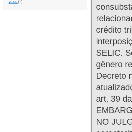
votos
(1)
consubst
relaciona
crédito tr
interpos
SELIC. S
gênero re
Decreto n
atualizad
art. 39 d
EMBARG
NO JULG