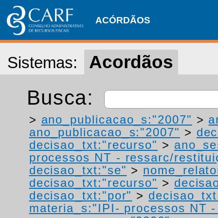
ACÓRDÃOS
Acordãos
Sistemas:
Busca:
>
ano_publicacao_s:"2007"
>
a
ano_publicacao_s:"2007"
>
dec
decisao_txt:"recurso"
>
ano_se
processos NT - ressarc/restituiç
decisao_txt:"se"
>
nome_relato
decisao_txt:"recurso"
>
decisao
decisao_txt:"por"
>
decisao_txt
materia_s:"IPI- processos NT - r