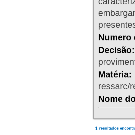
caracteri
embargant
presente
Numero 
Decisão:
proviment
Matéria:
ressarc/re
Nome do 
1
resultados encontr