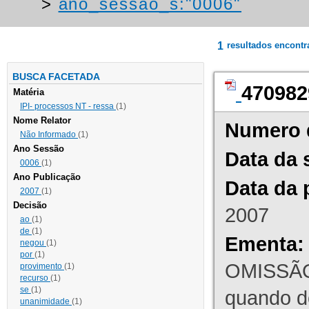
>
ano_sessao_s:"0006"
1
resultados encont
BUSCA FACETADA
470982
Matéria
IPI- processos NT - ressa
(1)
Nome Relator
Numero 
Não Informado
(1)
Ano Sessão
Data da 
0006
(1)
Ano Publicação
Data da 
2007
(1)
Decisão
2007
ao
(1)
de
(1)
Ementa:
negou
(1)
por
(1)
OMISSÃO
provimento
(1)
recurso
(1)
se
(1)
quando d
unanimidade
(1)