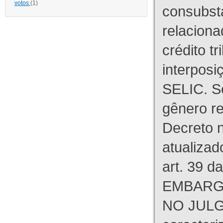
votos
(1)
consubst
relaciona
crédito tr
interpos
SELIC. S
gênero re
Decreto n
atualizad
art. 39 d
EMBARG
NO JULG