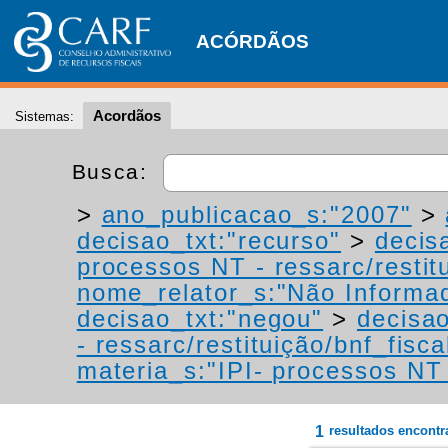
ACÓRDÃOS
Acordãos
Sistemas:
Busca:
>
ano_publicacao_s:"2007"
>
decisao_txt:"recurso"
>
decis
processos NT - ressarc/restitu
nome_relator_s:"Não Informa
decisao_txt:"negou"
>
decisao
- ressarc/restituição/bnf_fiscal
materia_s:"IPI- processos NT -
1
resultados encont