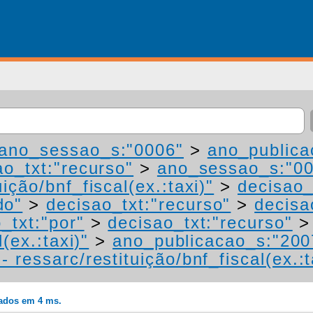
ano_sessao_s:"0006"
>
ano_publica
ao_txt:"recurso"
>
ano_sessao_s:"0
ição/bnf_fiscal(ex.:taxi)"
>
decisao_
do"
>
decisao_txt:"recurso"
>
decisa
_txt:"por"
>
decisao_txt:"recurso"
(ex.:taxi)"
>
ano_publicacao_s:"200
 ressarc/restituição/bnf_fiscal(ex.:t
rados em 4 ms.