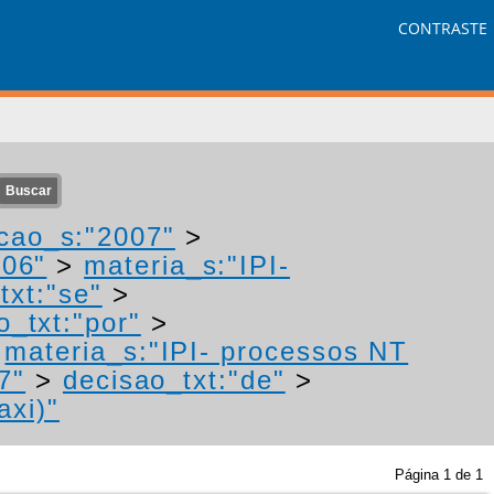
CONTRASTE
cao_s:"2007"
>
006"
>
materia_s:"IPI-
txt:"se"
>
o_txt:"por"
>
>
materia_s:"IPI- processos NT
7"
>
decisao_txt:"de"
>
axi)"
Página
1
de
1