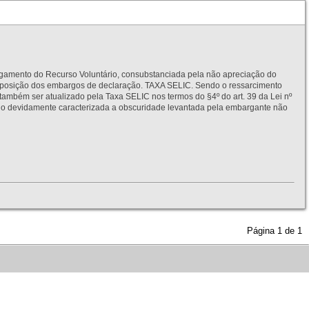
to do Recurso Voluntário, consubstanciada pela não apreciação do
interposição dos embargos de declaração. TAXA SELIC. Sendo o ressarcimento
também ser atualizado pela Taxa SELIC nos termos do §4º do art. 39 da Lei nº
idamente caracterizada a obscuridade levantada pela embargante não
Página
1
de
1