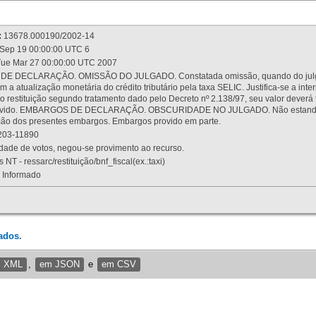
:
13678.000190/2002-14
Sep 19 00:00:00 UTC 6
ue Mar 27 00:00:00 UTC 2007
 DECLARAÇÃO. OMISSÃO DO JULGADO. Constatada omissão, quando do julgamen
m a atualização monetária do crédito tributário pela taxa SELIC. Justifica-se a 
 restituição segundo tratamento dado pelo Decreto nº 2.138/97, seu valor deverá 
rovido. EMBARGOS DE DECLARAÇÃO. OBSCURIDADE NO JULGADO. Não estando dev
osição dos presentes embargos. Embargos provido em parte.
03-11890
ade de votos, negou-se provimento ao recurso.
 NT - ressarc/restituição/bnf_fiscal(ex.:taxi)
Informado
ados.
m XML
,
em JSON
e
em CSV