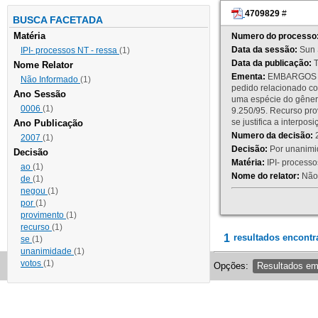
4709829
#
BUSCA FACETADA
Matéria
Numero do processo
Data da sessão:
Sun 
IPI- processos NT - ressa
(1)
Data da publicação:
T
Nome Relator
Ementa:
EMBARGOS DE
Não Informado
(1)
pedido relacionado co
Ano Sessão
uma espécie do gênero
0006
(1)
9.250/95. Recurso p
se justifica a interp
Ano Publicação
Numero da decisão:
2
2007
(1)
Decisão:
Por unanimid
Decisão
Matéria:
IPI- processos
ao
(1)
Nome do relator:
Não 
de
(1)
negou
(1)
por
(1)
provimento
(1)
recurso
(1)
1
resultados encontr
se
(1)
unanimidade
(1)
votos
(1)
Opções:
Resultados e