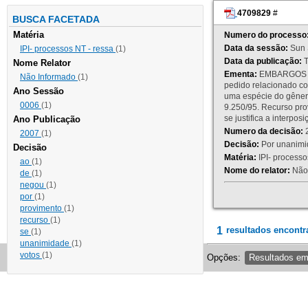
4709829
#
BUSCA FACETADA
Matéria
Numero do processo
Data da sessão:
Sun 
IPI- processos NT - ressa
(1)
Data da publicação:
T
Nome Relator
Ementa:
EMBARGOS DE
Não Informado
(1)
pedido relacionado co
Ano Sessão
uma espécie do gênero
0006
(1)
9.250/95. Recurso p
se justifica a interp
Ano Publicação
Numero da decisão:
2
2007
(1)
Decisão:
Por unanimid
Decisão
Matéria:
IPI- processos
ao
(1)
Nome do relator:
Não 
de
(1)
negou
(1)
por
(1)
provimento
(1)
recurso
(1)
1
resultados encontr
se
(1)
unanimidade
(1)
votos
(1)
Opções:
Resultados e