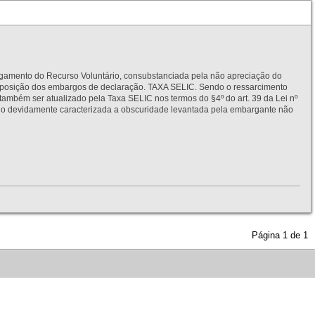
to do Recurso Voluntário, consubstanciada pela não apreciação do
interposição dos embargos de declaração. TAXA SELIC. Sendo o ressarcimento
também ser atualizado pela Taxa SELIC nos termos do §4º do art. 39 da Lei nº
idamente caracterizada a obscuridade levantada pela embargante não
Página
1
de
1