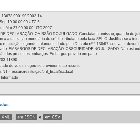
:
13678.000190/2002-14
Sep 19 00:00:00 UTC 6
ue Mar 27 00:00:00 UTC 2007
 DECLARAÇÃO. OMISSÃO DO JULGADO. Constatada omissão, quando do julgamen
m a atualização monetária do crédito tributário pela taxa SELIC. Justifica-se a 
 restituição segundo tratamento dado pelo Decreto nº 2.138/97, seu valor deverá 
rovido. EMBARGOS DE DECLARAÇÃO. OBSCURIDADE NO JULGADO. Não estando dev
osição dos presentes embargos. Embargos provido em parte.
03-11890
ade de votos, negou-se provimento ao recurso.
 NT - ressarc/restituição/bnf_fiscal(ex.:taxi)
Informado
ados.
m XML
,
em JSON
e
em CSV