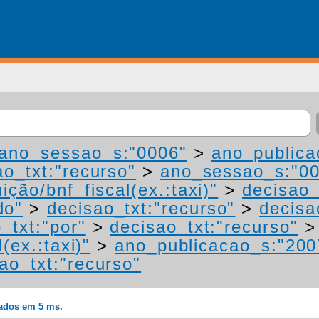
ano_sessao_s:"0006"
>
ano_publica
ao_txt:"recurso"
>
ano_sessao_s:"0
ição/bnf_fiscal(ex.:taxi)"
>
decisao_
do"
>
decisao_txt:"recurso"
>
decisa
_txt:"por"
>
decisao_txt:"recurso"
(ex.:taxi)"
>
ano_publicacao_s:"200
ao_txt:"recurso"
rados em 5 ms.