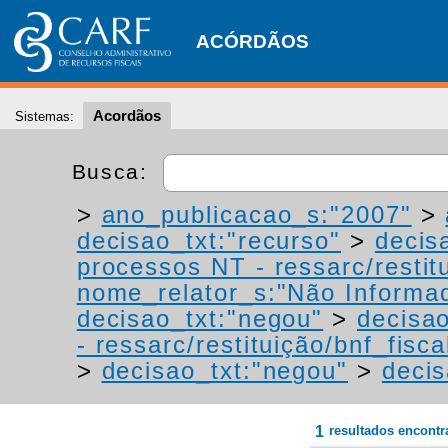
ACÓRDÃOS
Acordãos
Sistemas:
Busca:
>
ano_publicacao_s:"2007"
>
decisao_txt:"recurso"
>
decis
processos NT - ressarc/restitu
nome_relator_s:"Não Informa
decisao_txt:"negou"
>
decisao
- ressarc/restituição/bnf_fiscal
>
decisao_txt:"negou"
>
decis
1
resultados encont