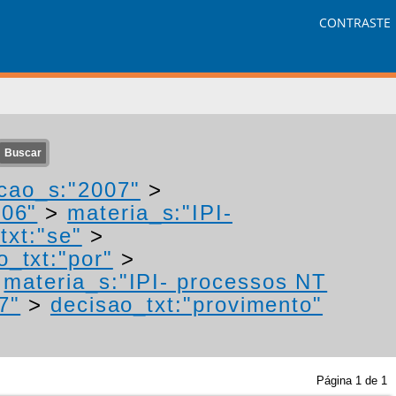
CONTRASTE
cao_s:"2007"
>
006"
>
materia_s:"IPI-
txt:"se"
>
o_txt:"por"
>
>
materia_s:"IPI- processos NT
7"
>
decisao_txt:"provimento"
Página
1
de
1