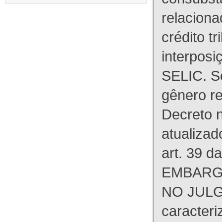
relaciona
crédito tr
interpos
SELIC. S
gênero re
Decreto n
atualizad
art. 39 d
EMBARG
NO JULG
caracteri