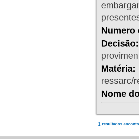
embargant
presente
Numero 
Decisão:
proviment
Matéria:
ressarc/re
Nome do 
1
resultados encontr