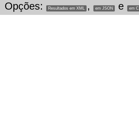
Opções:
,
e
Resultados em XML
em JSON
em 