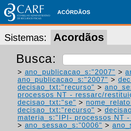
ACÓRDÃOS
Acordãos
Sistemas:
Busca:
>
ano_publicacao_s:"2007"
>
a
ano_publicacao_s:"2007"
>
dec
decisao_txt:"recurso"
>
ano_se
processos NT - ressarc/restituiç
decisao_txt:"se"
>
nome_relato
decisao_txt:"recurso"
>
decisao
materia_s:"IPI- processos NT - r
>
ano_sessao_s:"0006"
>
ano_