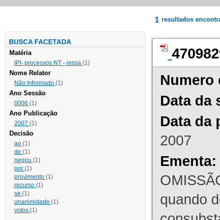
1
resultados encont
BUSCA FACETADA
470982
Matéria
IPI- processos NT - ressa
(1)
Nome Relator
Numero 
Não Informado
(1)
Ano Sessão
Data da 
0006
(1)
Ano Publicação
Data da 
2007
(1)
Decisão
2007
ao
(1)
de
(1)
Ementa:
negou
(1)
por
(1)
OMISSÃO
provimento
(1)
recurso
(1)
se
(1)
quando d
unanimidade
(1)
votos
(1)
consubst