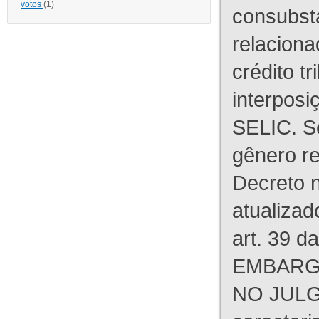
votos
(1)
consubst
relaciona
crédito tr
interpos
SELIC. S
gênero re
Decreto n
atualizad
art. 39 d
EMBARG
NO JULG