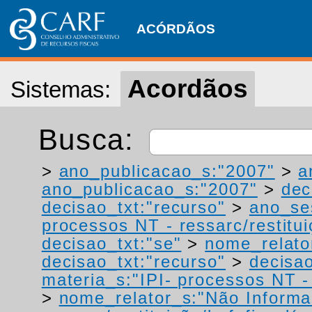
ACÓRDÃOS
Acordãos
Sistemas:
Busca:
>
ano_publicacao_s:"2007"
>
a
ano_publicacao_s:"2007"
>
dec
decisao_txt:"recurso"
>
ano_se
processos NT - ressarc/restituiç
decisao_txt:"se"
>
nome_relato
decisao_txt:"recurso"
>
decisao
materia_s:"IPI- processos NT - r
>
nome_relator_s:"Não Informa