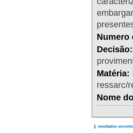
caracteri
embargant
presente
Numero 
Decisão:
proviment
Matéria:
ressarc/re
Nome do 
1
resultados encontr