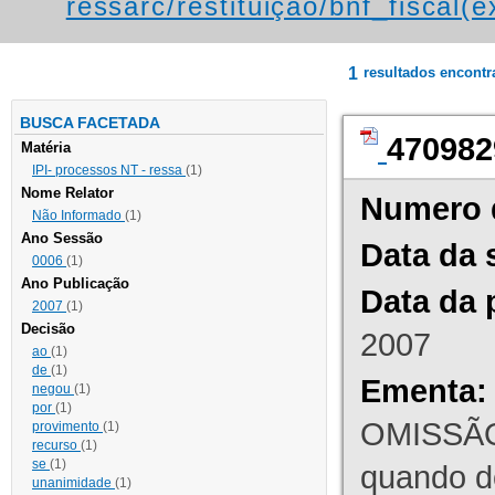
ressarc/restituição/bnf_fiscal(ex
1
resultados encont
BUSCA FACETADA
470982
Matéria
IPI- processos NT - ressa
(1)
Nome Relator
Numero 
Não Informado
(1)
Ano Sessão
Data da 
0006
(1)
Ano Publicação
Data da 
2007
(1)
Decisão
2007
ao
(1)
de
(1)
Ementa:
negou
(1)
por
(1)
OMISSÃO
provimento
(1)
recurso
(1)
se
(1)
quando d
unanimidade
(1)