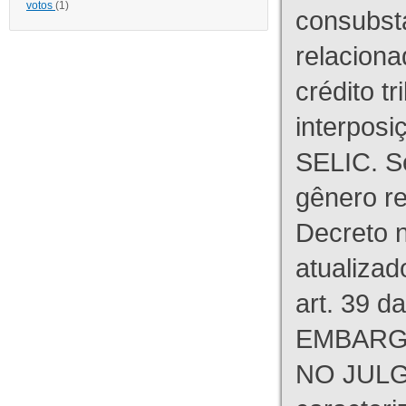
votos
(1)
consubst
relaciona
crédito tr
interpos
SELIC. S
gênero re
Decreto n
atualizad
art. 39 d
EMBARG
NO JULG