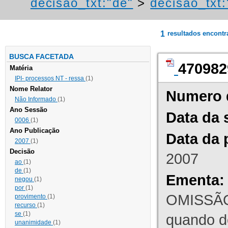
decisao_txt:"de"
>
decisao_txt:
1
resultados encont
BUSCA FACETADA
470982
Matéria
IPI- processos NT - ressa
(1)
Nome Relator
Numero 
Não Informado
(1)
Ano Sessão
Data da 
0006
(1)
Ano Publicação
Data da 
2007
(1)
Decisão
2007
ao
(1)
de
(1)
Ementa:
negou
(1)
por
(1)
OMISSÃO
provimento
(1)
recurso
(1)
se
(1)
quando d
unanimidade
(1)