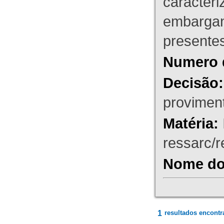
caracteri
embargant
presente
Numero 
Decisão:
proviment
Matéria:
ressarc/re
Nome do 
1
resultados encontr