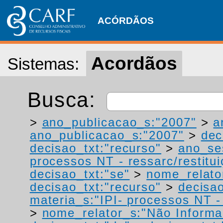
ACÓRDÃOS
Acordãos
Sistemas:
Busca:
>
ano_publicacao_s:"2007"
>
a
ano_publicacao_s:"2007"
>
dec
decisao_txt:"recurso"
>
ano_se
processos NT - ressarc/restituiç
decisao_txt:"se"
>
nome_relato
decisao_txt:"recurso"
>
decisao
materia_s:"IPI- processos NT - r
>
nome_relator_s:"Não Informa