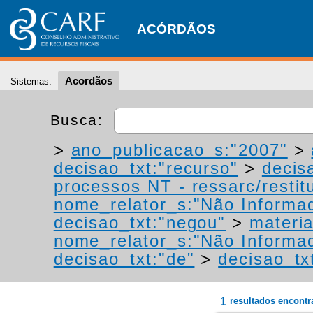
ACÓRDÃOS
Acordãos
Sistemas:
Busca:
>
ano_publicacao_s:"2007"
>
decisao_txt:"recurso"
>
decis
processos NT - ressarc/restitu
nome_relator_s:"Não Informa
decisao_txt:"negou"
>
materia
nome_relator_s:"Não Informa
decisao_txt:"de"
>
decisao_tx
1
resultados encont