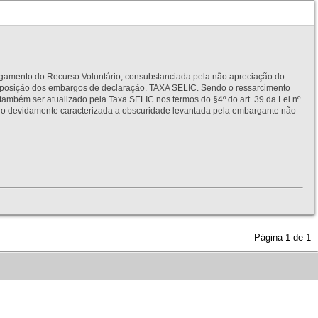
to do Recurso Voluntário, consubstanciada pela não apreciação do
interposição dos embargos de declaração. TAXA SELIC. Sendo o ressarcimento
também ser atualizado pela Taxa SELIC nos termos do §4º do art. 39 da Lei nº
idamente caracterizada a obscuridade levantada pela embargante não
Página
1
de
1