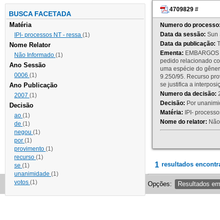
4709829
#
BUSCA FACETADA
Matéria
Numero do processo
Data da sessão:
Sun 
IPI- processos NT - ressa
(1)
Data da publicação:
T
Nome Relator
Ementa:
EMBARGOS DE
Não Informado
(1)
pedido relacionado co
Ano Sessão
uma espécie do gênero
0006
(1)
9.250/95. Recurso p
se justifica a interp
Ano Publicação
Numero da decisão:
2
2007
(1)
Decisão:
Por unanimid
Decisão
Matéria:
IPI- processos
ao
(1)
Nome do relator:
Não 
de
(1)
negou
(1)
por
(1)
provimento
(1)
recurso
(1)
1
resultados encontr
se
(1)
unanimidade
(1)
votos
(1)
Opções:
Resultados e