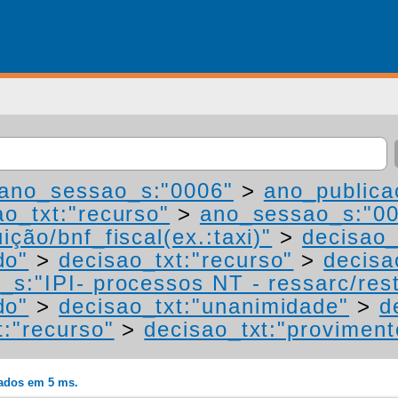
ano_sessao_s:"0006"
>
ano_publica
ao_txt:"recurso"
>
ano_sessao_s:"0
ição/bnf_fiscal(ex.:taxi)"
>
decisao_
do"
>
decisao_txt:"recurso"
>
decisa
_s:"IPI- processos NT - ressarc/resti
do"
>
decisao_txt:"unanimidade"
>
d
t:"recurso"
>
decisao_txt:"proviment
rados em 5 ms.