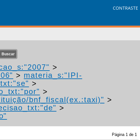
CONTRASTE
cao_s:"2007"
>
006"
>
materia_s:"IPI-
txt:"se"
>
o_txt:"por"
>
tuição/bnf_fiscal(ex.:taxi)"
>
ecisao_txt:"de"
>
o"
Página
1
de
1