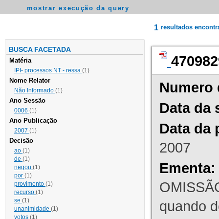
mostrar execução da query
1
resultados encont
BUSCA FACETADA
470982
Matéria
IPI- processos NT - ressa
(1)
Nome Relator
Numero 
Não Informado
(1)
Ano Sessão
Data da 
0006
(1)
Ano Publicação
Data da 
2007
(1)
Decisão
2007
ao
(1)
de
(1)
Ementa:
negou
(1)
por
(1)
OMISSÃO
provimento
(1)
recurso
(1)
se
(1)
quando d
unanimidade
(1)
votos
(1)