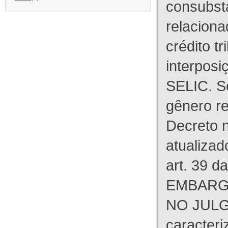
consubst
relaciona
crédito tr
interpos
SELIC. S
gênero re
Decreto n
atualizad
art. 39 d
EMBARG
NO JULG
caracteri