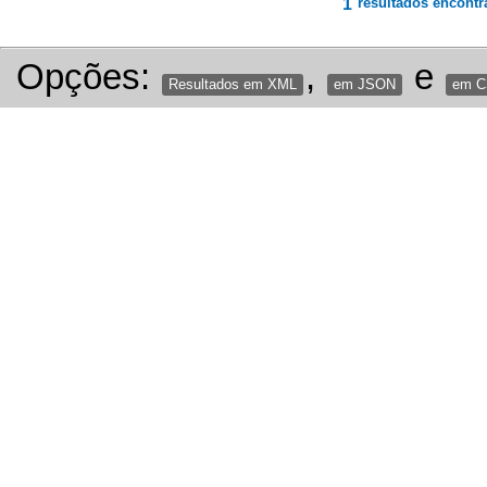
1
resultados encontr
Opções:
,
e
Resultados em XML
em JSON
em 