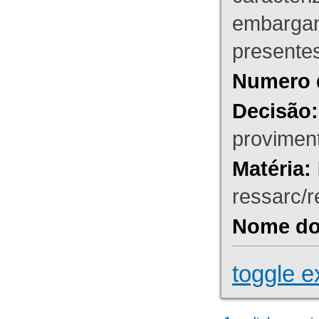
embargant
presente
Numero 
Decisão:
proviment
Matéria:
ressarc/re
Nome do 
toggle e