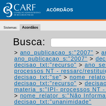
ACÓRDÃOS
Acordãos
Sistemas:
Busca:
>
ano_publicacao_s:"2007"
>
a
ano_publicacao_s:"2007"
>
dec
decisao_txt:"recurso"
>
ano_se
processos NT - ressarc/restituiç
decisao_txt:"se"
>
nome_relato
decisao_txt:"recurso"
>
decisao
materia_s:"IPI- processos NT - r
>
nome_relator_s:"Não Informa
decisao_txt:"unanimidade"