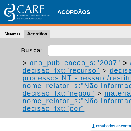
ACÓRDÃOS
Acordãos
Sistemas:
Busca:
>
ano_publicacao_s:"2007"
>
decisao_txt:"recurso"
>
decis
processos NT - ressarc/restitu
nome_relator_s:"Não Informa
decisao_txt:"negou"
>
materia
nome_relator_s:"Não Informa
decisao_txt:"por"
1
resultados encont