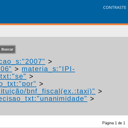
CONTRASTE
cao_s:"2007"
>
006"
>
materia_s:"IPI-
txt:"se"
>
o_txt:"por"
>
tuição/bnf_fiscal(ex.:taxi)"
>
ecisao_txt:"unanimidade"
>
Página
1
de
1