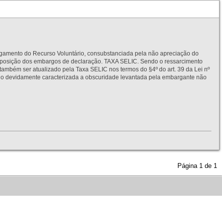
to do Recurso Voluntário, consubstanciada pela não apreciação do
interposição dos embargos de declaração. TAXA SELIC. Sendo o ressarcimento
também ser atualizado pela Taxa SELIC nos termos do §4º do art. 39 da Lei nº
idamente caracterizada a obscuridade levantada pela embargante não
Página
1
de
1