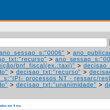
ano_sessao_s:"0006"
>
ano_publica
ao_txt:"recurso"
>
ano_sessao_s:"0
ição/bnf_fiscal(ex.:taxi)"
>
decisao_
do"
>
decisao_txt:"recurso"
>
decisa
_s:"IPI- processos NT - ressarc/resti
do"
>
decisao_txt:"unanimidade"
>
d
rados em 4 ms.