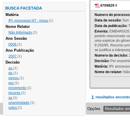
4709829
#
BUSCA FACETADA
Matéria
Numero do processo
Data da sessão:
Sun 
IPI- processos NT - ressa
(1)
Data da publicação:
T
Nome Relator
Ementa:
EMBARGOS DE
Não Informado
(1)
pedido relacionado co
Ano Sessão
uma espécie do gênero
0006
(1)
9.250/95. Recurso p
se justifica a interp
Ano Publicação
Numero da decisão:
2
2007
(1)
Decisão:
Por unanimid
Decisão
Matéria:
IPI- processos
ao
(1)
Nome do relator:
Não 
de
(1)
negou
(1)
por
(1)
provimento
(1)
recurso
(1)
1
resultados encontr
se
(1)
unanimidade
(1)
votos
(1)
Opções:
Resultados e