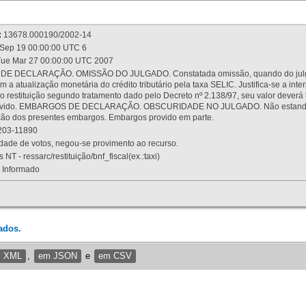
:
13678.000190/2002-14
Sep 19 00:00:00 UTC 6
ue Mar 27 00:00:00 UTC 2007
 DECLARAÇÃO. OMISSÃO DO JULGADO. Constatada omissão, quando do julgamen
m a atualização monetária do crédito tributário pela taxa SELIC. Justifica-se a 
 restituição segundo tratamento dado pelo Decreto nº 2.138/97, seu valor deverá 
rovido. EMBARGOS DE DECLARAÇÃO. OBSCURIDADE NO JULGADO. Não estando dev
osição dos presentes embargos. Embargos provido em parte.
03-11890
ade de votos, negou-se provimento ao recurso.
 NT - ressarc/restituição/bnf_fiscal(ex.:taxi)
Informado
ados.
m XML
,
em JSON
e
em CSV