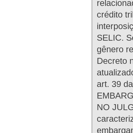
relaciona
crédito tr
interpos
SELIC. S
gênero re
Decreto n
atualizad
art. 39 d
EMBARG
NO JULG
caracteri
embargant