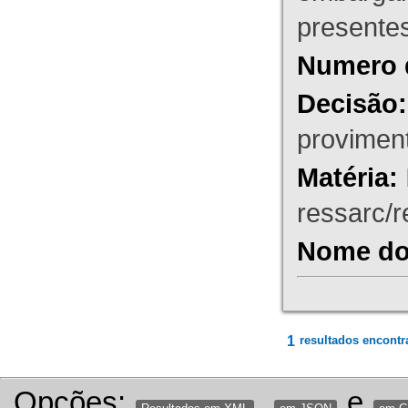
presente
Numero 
Decisão:
proviment
Matéria:
ressarc/re
Nome do 
1
resultados encontr
Opções:
,
e