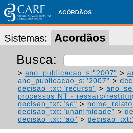
ACÓRDÃOS
Acordãos
Sistemas:
Busca:
>
ano_publicacao_s:"2007"
>
a
ano_publicacao_s:"2007"
>
dec
decisao_txt:"recurso"
>
ano_se
processos NT - ressarc/restituiç
decisao_txt:"se"
>
nome_relato
decisao_txt:"unanimidade"
>
de
decisao_txt:"ao"
>
decisao_txt: