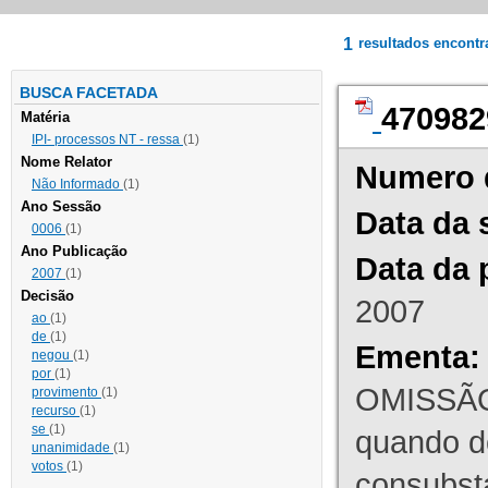
1
resultados encont
BUSCA FACETADA
470982
Matéria
IPI- processos NT - ressa
(1)
Nome Relator
Numero 
Não Informado
(1)
Ano Sessão
Data da 
0006
(1)
Ano Publicação
Data da 
2007
(1)
Decisão
2007
ao
(1)
de
(1)
Ementa:
negou
(1)
por
(1)
OMISSÃO
provimento
(1)
recurso
(1)
se
(1)
quando d
unanimidade
(1)
votos
(1)
consubst