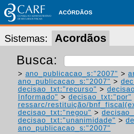
ACÓRDÃOS
Acordãos
Sistemas:
Busca:
>
ano_publicacao_s:"2007"
>
a
ano_publicacao_s:"2007"
>
dec
decisao_txt:"recurso"
>
decisao
Informado"
>
decisao_txt:"por"
ressarc/restituição/bnf_fiscal(ex
decisao_txt:"negou"
>
decisao_
decisao_txt:"unanimidade"
>
de
ano_publicacao_s:"2007"