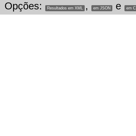
Opções:
,
e
Resultados em XML
em JSON
em 