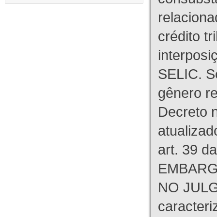
relaciona
crédito tr
interpos
SELIC. S
gênero re
Decreto n
atualizad
art. 39 d
EMBARG
NO JULG
caracteri