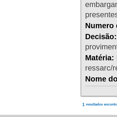
embargant
presente
Numero 
Decisão:
proviment
Matéria:
ressarc/re
Nome do 
1
resultados encontr