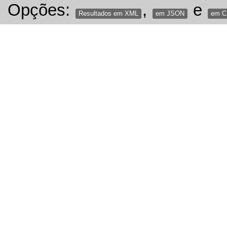
Opções:
,
e
Resultados em XML
em JSON
em 