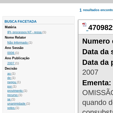
1
resultados encont
BUSCA FACETADA
470982
Matéria
IPI- processos NT - ressa
(1)
Nome Relator
Numero 
Não Informado
(1)
Ano Sessão
Data da 
0006
(1)
Ano Publicação
Data da 
2007
(1)
Decisão
2007
ao
(1)
de
(1)
Ementa:
negou
(1)
por
(1)
OMISSÃO
provimento
(1)
recurso
(1)
se
(1)
quando d
unanimidade
(1)
votos
(1)
consubst