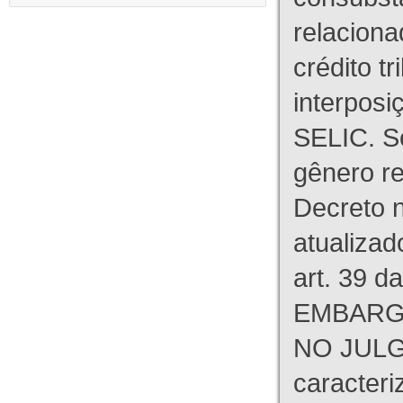
relaciona
crédito tr
interpos
SELIC. S
gênero re
Decreto n
atualizad
art. 39 d
EMBARG
NO JULG
caracteri