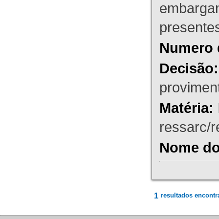
embargant
presente
Numero 
Decisão:
proviment
Matéria:
ressarc/re
Nome do 
1
resultados encontr