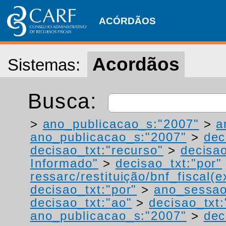
ACÓRDÃOS
Acordãos
Sistemas:
Busca:
>
ano_publicacao_s:"2007"
>
a
ano_publicacao_s:"2007"
>
dec
decisao_txt:"recurso"
>
decisao
Informado"
>
decisao_txt:"por"
ressarc/restituição/bnf_fiscal(ex
decisao_txt:"por"
>
ano_sessao
decisao_txt:"ao"
>
decisao_txt:
ano_publicacao_s:"2007"
>
dec