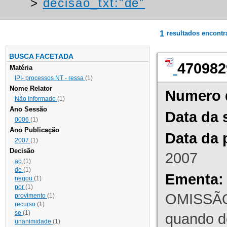
>
decisao_txt:"de"
1
resultados encont
BUSCA FACETADA
470982
Matéria
IPI- processos NT - ressa
(1)
Nome Relator
Numero 
Não Informado
(1)
Ano Sessão
Data da 
0006
(1)
Ano Publicação
Data da 
2007
(1)
Decisão
2007
ao
(1)
de
(1)
Ementa:
negou
(1)
por
(1)
OMISSÃO
provimento
(1)
recurso
(1)
se
(1)
quando d
unanimidade
(1)