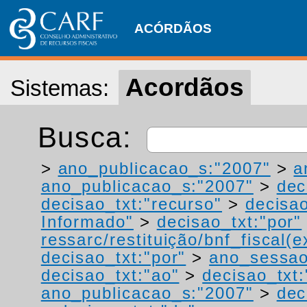
ACÓRDÃOS
Acordãos
Sistemas:
Busca:
>
ano_publicacao_s:"2007"
>
a
ano_publicacao_s:"2007"
>
dec
decisao_txt:"recurso"
>
decisao
Informado"
>
decisao_txt:"por"
ressarc/restituição/bnf_fiscal(ex
decisao_txt:"por"
>
ano_sessao
decisao_txt:"ao"
>
decisao_txt:
ano_publicacao_s:"2007"
>
dec