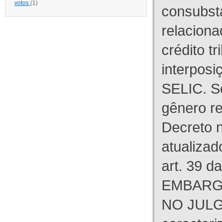
votos
(1)
consubst
relaciona
crédito tr
interpos
SELIC. S
gênero re
Decreto n
atualizad
art. 39 d
EMBARG
NO JULG