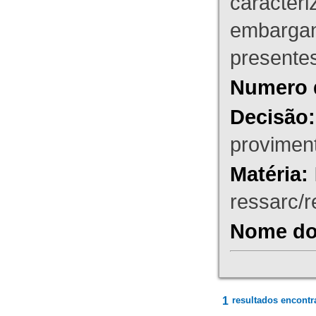
caracteri
embargant
presente
Numero 
Decisão:
proviment
Matéria:
ressarc/re
Nome do 
1
resultados encontr